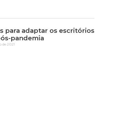
s para adaptar os escritórios
pós-pandemia
ho de 2021
r de interiores acredita que as empresas
priorizar o bem-estar dos funcionários, bem
ção: Cotia começa a vacinar
lação contra a gripe
ho de 2021
tério da Saúde liberou a aplicação da vacina
a Influenza (gripe) para a