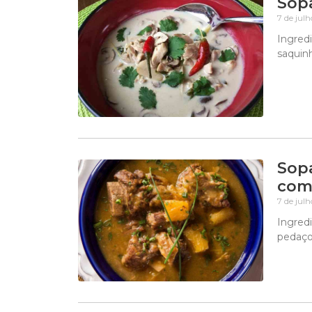
Sopa
7 de jul
Ingredi
saquinh
Sopa
com
7 de jul
Ingred
pedaços