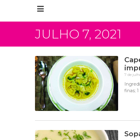
JULHO 7, 2021
Cape
imp
7 de jul
Ingred
finas; 
Sopa