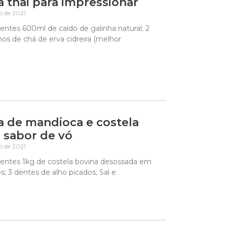
 thai para impressionar
ho de 2021
entes 600ml de caldo de galinha natural; 2
os de chá de erva cidreira (melhor
 de mandioca e costela
 sabor de vó
ho de 2021
ientes 1kg de costela bovina desossada em
; 3 dentes de alho picados; Sal e