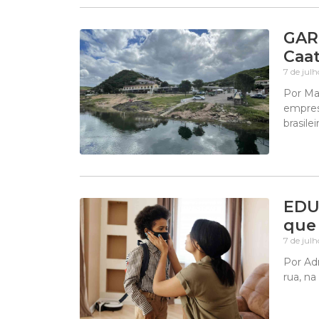
GAR
Caat
7 de jul
Por Ma
empres
brasile
EDUC
que
7 de jul
Por Ad
rua, n