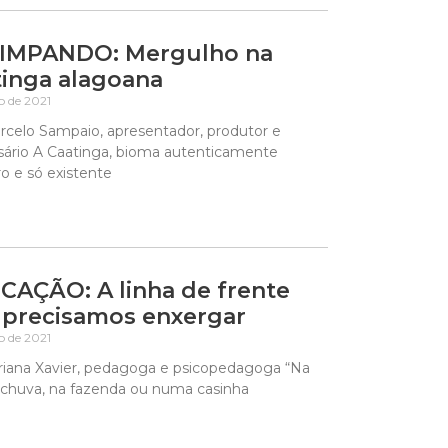
IMPANDO: Mergulho na
inga alagoana
ho de 2021
rcelo Sampaio, apresentador, produtor e
ário A Caatinga, bioma autenticamente
iro e só existente
AÇÃO: A linha de frente
 precisamos enxergar
ho de 2021
riana Xavier, pedagoga e psicopedagoga “Na
a chuva, na fazenda ou numa casinha