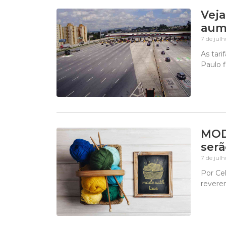
Veja
aum
7 de jul
As tari
Paulo f
MODA
serã
7 de jul
Por Cel
revere