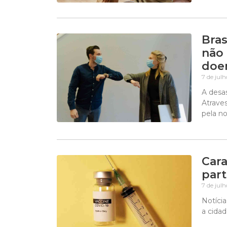
Bras
não
doe
7 de jul
A desa
Atrave
pela n
Cara
part
7 de jul
Notícia
a cida