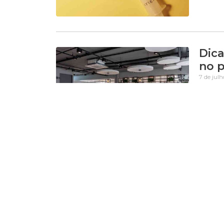
Dica
no 
7 de jul
Designe
devem 
como
Aten
popu
7 de jul
O Minis
contra 