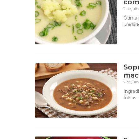
com
7 de jul
Ótima p
unidad
Sopa
mac
7 de jul
Ingredi
folhas 