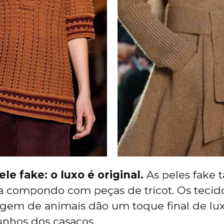
le fake: o luxo é original.
As peles fake
ra compondo com peças de tricot. Os tecid
gem de animais dão um toque final de lux
unhos dos casacos.