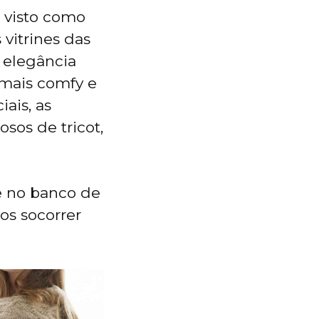
i visto como
vitrines das
 elegância
 mais comfy e
iais, as
sos de tricot,
 e no banco de
nos socorrer