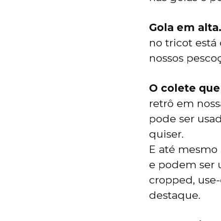
Gola em alta
no tricot est
nossos pesco
O colete qu
retrô em noss
pode ser usad
quiser.
E até mesmo s
e podem ser u
cropped, use
destaque.