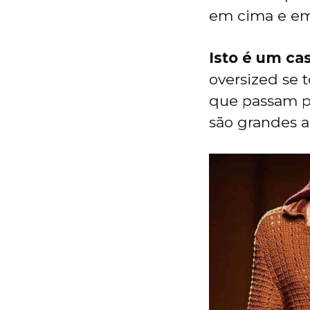
em cima e emb
Isto é um ca
oversized se 
que passam po
são grandes a