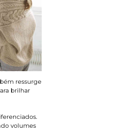
ambém ressurge
ra brilhar
iferenciados.
ando volumes