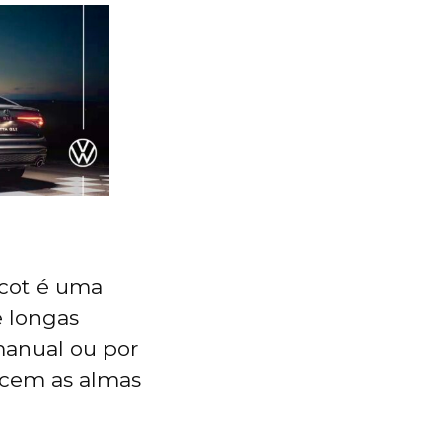
icot é uma
e longas
manual ou por
ecem as almas