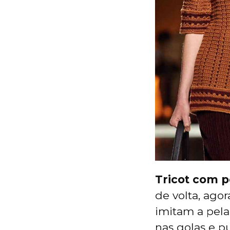
Tricot com pe
de volta, ago
imitam a pela
nas golas e p