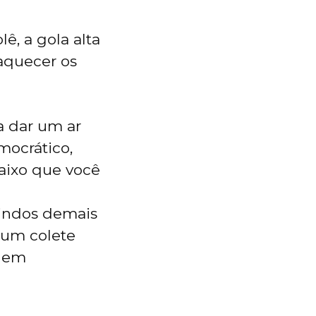
ê, a gola alta
 aquecer os
ra dar um ar
mocrático,
aixo que você
lindos demais
 um colete
a em