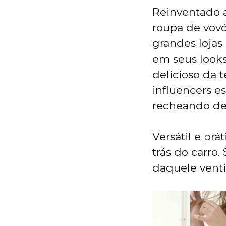
Reinventado a 
roupa de vovó
grandes loja
em seus looks
delicioso da t
influencers e
recheando de
Versátil e pr
trás do carro.
daquele venti