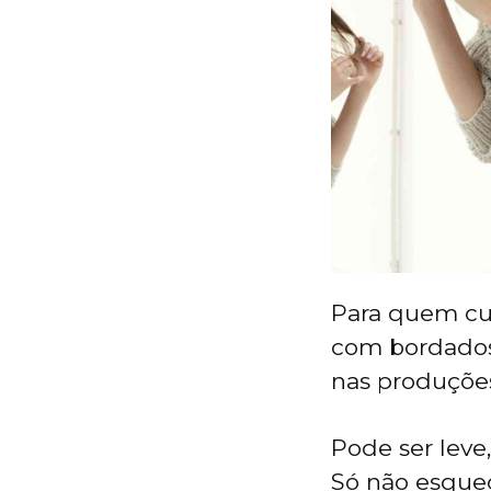
Para quem cur
com bordados 
nas produçõe
Pode ser leve
Só não esqueç