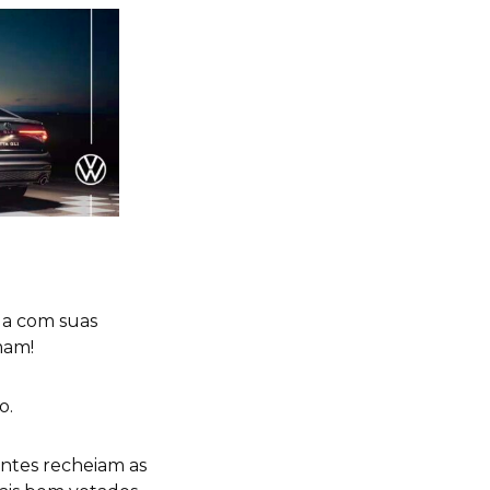
la com suas
mam!
o.
entes recheiam as