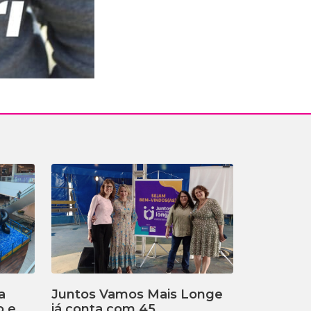
a
Juntos Vamos Mais Longe
o e
já conta com 45