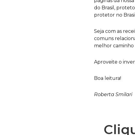
páginas da nossa
do Brasil, protet
protetor no Brasi
Seja com as rece
comuns relaciona
melhor caminho p
Aproveite o inve
Boa leitura!
Roberta Smilari
Cliq