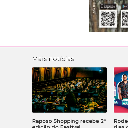
Mais
notícias
Raposo Shopping recebe 2ª
Rodei
edição do Festival
dias