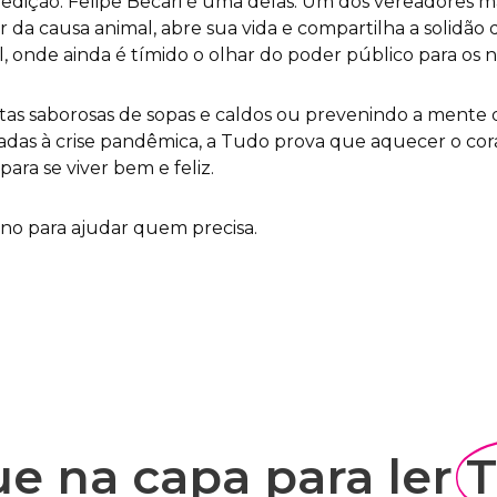
 edição. Felipe Becari é uma delas. Um dos vereadores 
or da causa animal, abre sua vida e compartilha a solidão
l, onde ainda é tímido o olhar do poder público para os n
itas saborosas de sopas e caldos ou prevenindo a mente
das à crise pandêmica, a Tudo prova que aquecer o cor
ara se viver bem e feliz.
rno para ajudar quem precisa.
ue na capa para ler