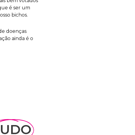
mais bem votados
 que é ser um
osso bichos.
 de doenças
ação ainda é o
TUDO