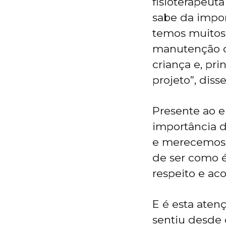
fisioterapeut
sabe da impor
temos muitos 
manutenção d
criança e, pr
projeto”, diss
Presente ao e
importância d
e merecemos 
de ser como é,
respeito e ac
E é esta atenç
sentiu desde 