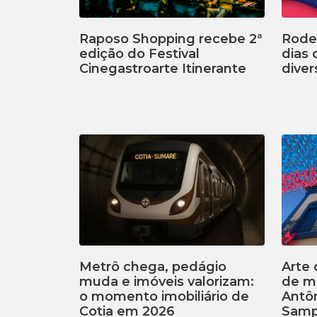
Raposo Shopping recebe 2ª
Rodei
edição do Festival
dias
Cinegastroarte Itinerante
diver
Metrô chega, pedágio
Arte 
muda e imóveis valorizam:
de m
o momento imobiliário de
Antôn
Cotia em 2026
Samp