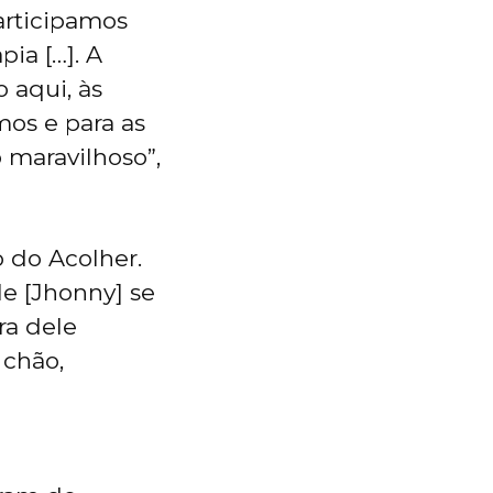
articipamos
ia […]. A
 aqui, às
mos e para as
o maravilhoso”,
 do Acolher.
e [Jhonny] se
ra dele
 chão,