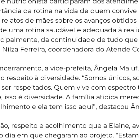
a e nutricionista participaram dos atendime
tância da rotina na vida de quem convive
relatos de mães sobre os avanços obtidos a
e uma rotina saudável e adequada à real
incipalmente, da continuidade de tudo q
e Nilza Ferreira, coordenadora do Atende Co
ncerramento, a vice-prefeita, Ângela Maluf
o respeito à diversidade. “Somos únicos, s
ser respeitados. Quem vive com espectro 
 isso é diversidade. A família atípica mere
olhimento e ela tem isso aqui”, destacou Ân
ão, respeito e acolhimento que a Elaine, av
o dia em que chegaram ao projeto. “Estam