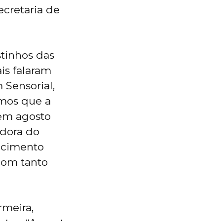
ecretaria de
stinhos das
is falaram
 Sensorial,
amos que a
 em agosto
adora do
decimento
com tanto
rmeira,