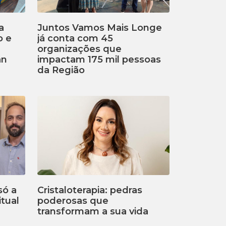
a
Juntos Vamos Mais Longe
o e
já conta com 45
organizações que
an
impactam 175 mil pessoas
da Região
só a
Cristaloterapia: pedras
tual
poderosas que
transformam a sua vida