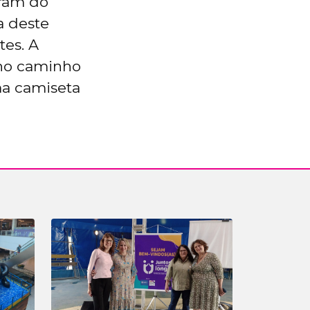
aram do
a deste
tes. A
 no caminho
ma camiseta