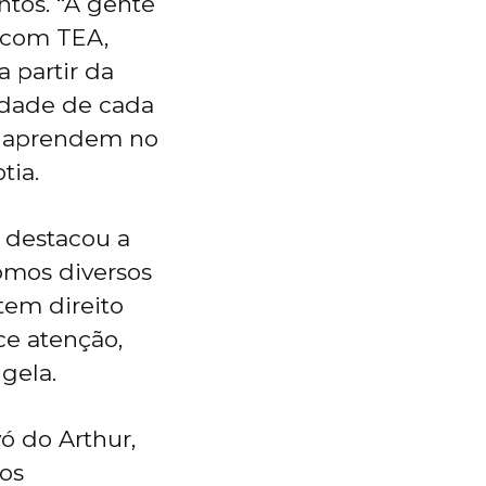
ntos. “A gente
 com TEA,
 partir da
idade de cada
ue aprendem no
tia.
, destacou a
omos diversos
tem direito
ce atenção,
gela.
ó do Arthur,
os