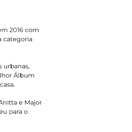
i em 2016 com
a categoria
s urbanas,
lhor Álbum
casa.
Anitta e Major
eu para o