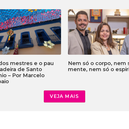
dos mestres e o pau
Nem só o corpo, nem 
adeira de Santo
mente, nem só o espiri
io – Por Marcelo
aio
VEJA MAIS