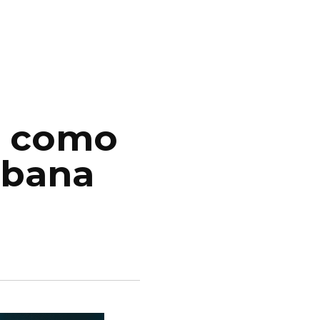
o como
rbana