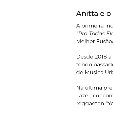
Anitta e 
A primeira in
“Pra Todas El
Melhor Fusão
Desde 2018 a 
tendo passad
de Música Urb
Na última pr
Lazer, conco
reggaeton “Yo 