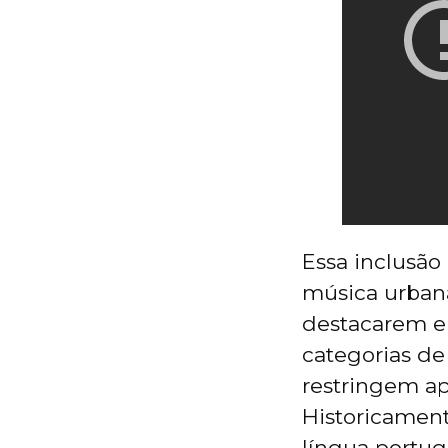
Essa inclusã
música urbana
destacarem e
categorias de
restringem ap
Historicamente
língua portug