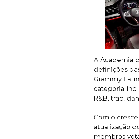
A Academia de
definições da
Grammy Latin
categoria inc
R&B, trap, dan
Com o crescent
atualização d
membros vota