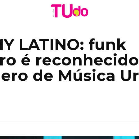
 LATINO: funk
iro é reconhecid
ero de Música U