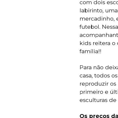
com dois esco
labirinto, um
mercadinho, e
futebol. Ness
acompanhante
kids reitera 
família!!
Para não deix
casa, todos os
reproduzir os 
primeiro e úl
esculturas de 
Os preços da