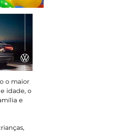
o o maior
e idade, o
amília e
crianças,