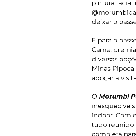
pintura facial
@morumbipark
deixar o pass
E para o pass
Carne, premi
diversas opçõ
Minas Pipoca 
adoçar a visit
O
Morumbi P
inesquecívei
indoor. Com e
tudo reunido
completa para