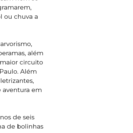
ogramarem,
ol ou chuva a
arvorismo,
liperamas, além
maior circuito
 Paulo. Além
letrizantes,
 e aventura em
nos de seis
na de bolinhas