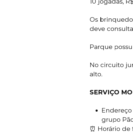
10 jogadas, R$
Os brinquedo
deve consulta
Parque possu
No circuito j
alto.
SERVIÇO MO
Endereço 
grupo Pão
⏰ Horário de 