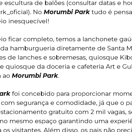
 e escultura de balões (consultar datas e ho
_oficial). No
Morumbi Park
tudo é pensa
eio inesquecível!
eio ficar completo, temos a lanchonete gaú
ada hamburgueria diretamente de Santa M
es de lanches e sobremesas, quiosque Kibo
e quiosque da doceria e cafeteria Art e Gul
a ao
Morumbi Park
.
ark
foi concebido para proporcionar mom
s com segurança e comodidade, já que o p
stacionamento gratuito com 2 mil vagas, 
 no mesmo espaço garantindo uma experi
 os visitantes. Além disso, os pais não pr