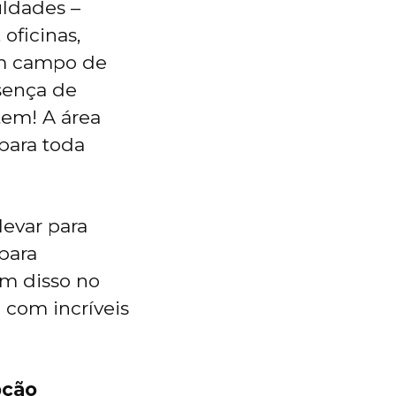
uldades –
oficinas,
um campo de
sença de
tem! A área
para toda
levar para
 para
ém disso no
 com incríveis
pção