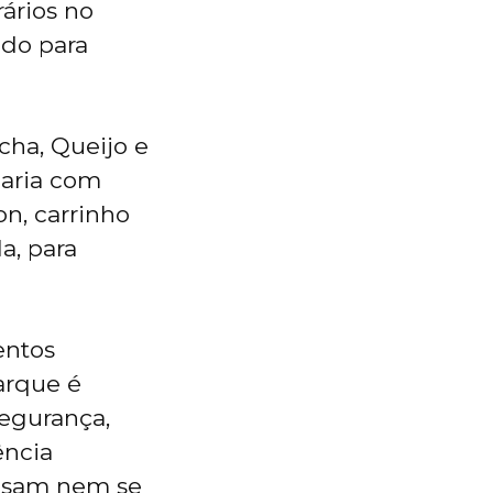
rários no
do para
cha, Queijo e
aria com
n, carrinho
a, para
entos
arque é
segurança,
ência
ecisam nem se