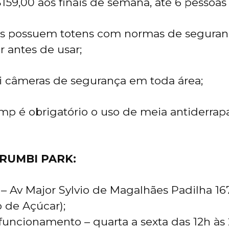
159,00 aos finais de semana, até 6 pessoas 
s possuem totens com normas de seguranç
r antes de usar;
i câmeras de segurança em toda área;
ump é obrigatório o uso de meia antiderra
RUMBI PARK:
– Av Major Sylvio de Magalhães Padilha 16
 de Açúcar);
funcionamento – quarta a sexta das 12h às