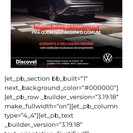
[et_pb_section bb_built=”1″
next_background_color=”#000000″]
[et_pb_row _builder_version=”3.19.18″
make_fullwidth=”on”][et_pb_column
type=”4_4″][et_pb_text
_builder_version=”3.19.18″