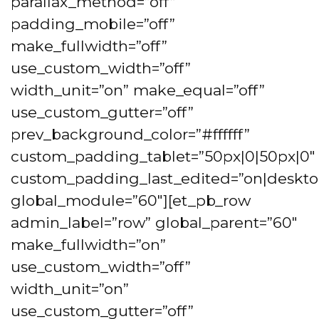
parallax_method=”off”
padding_mobile=”off”
make_fullwidth=”off”
use_custom_width=”off”
width_unit=”on” make_equal=”off”
use_custom_gutter=”off”
prev_background_color=”#ffffff”
custom_padding_tablet=”50px|0|50px|0″
custom_padding_last_edited=”on|deskto
global_module=”60″][et_pb_row
admin_label=”row” global_parent=”60″
make_fullwidth=”on”
use_custom_width=”off”
width_unit=”on”
use_custom_gutter=”off”