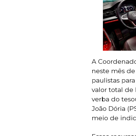
A Coordenador
neste mês de
paulistas par
valor total d
verba do teso
João Dória (P
meio de indic