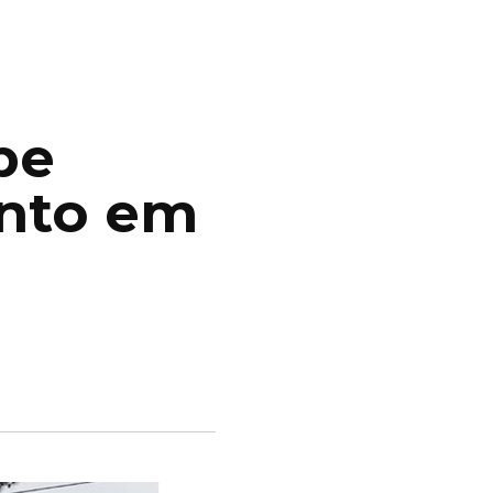
be
ento em