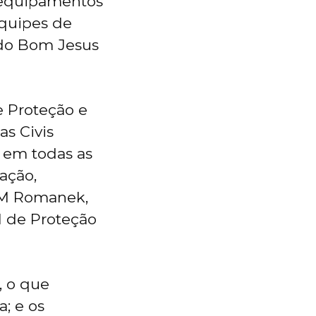
, equipamentos
equipes de
a do Bom Jesus
e Proteção e
as Civis
 em todas as
ração,
 PM Romanek,
l de Proteção
, o que
; e os