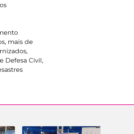
os
umento
s, mais de
rnizados,
 Defesa Civil,
esastres