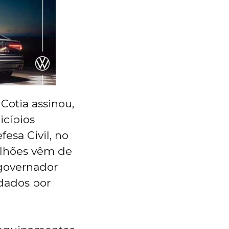
Cotia assinou,
cípios
esa Civil, no
milhões vêm de
 governador
adados por