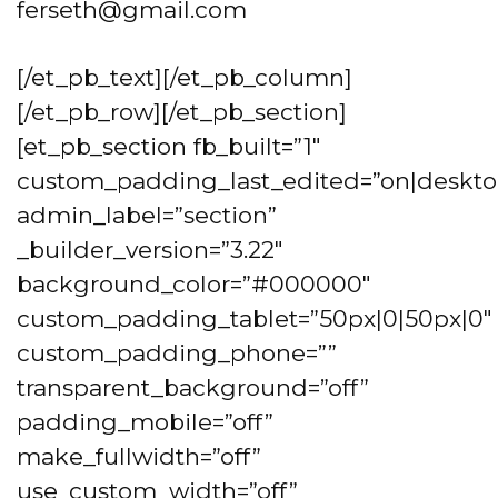
ferseth@gmail.com
[/et_pb_text][/et_pb_column]
[/et_pb_row][/et_pb_section]
[et_pb_section fb_built=”1″
custom_padding_last_edited=”on|deskto
admin_label=”section”
_builder_version=”3.22″
background_color=”#000000″
custom_padding_tablet=”50px|0|50px|0″
custom_padding_phone=””
transparent_background=”off”
padding_mobile=”off”
make_fullwidth=”off”
use_custom_width=”off”