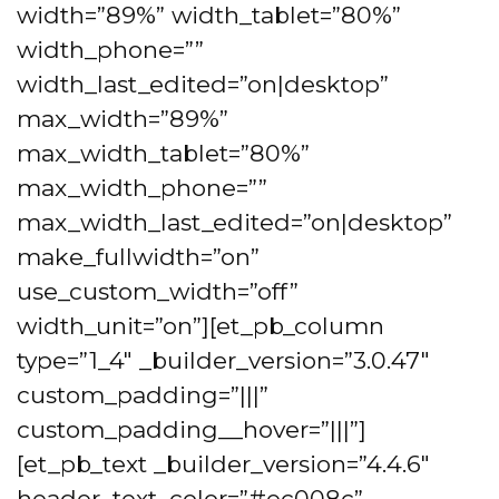
width=”89%” width_tablet=”80%”
width_phone=””
width_last_edited=”on|desktop”
max_width=”89%”
max_width_tablet=”80%”
max_width_phone=””
max_width_last_edited=”on|desktop”
make_fullwidth=”on”
use_custom_width=”off”
width_unit=”on”][et_pb_column
type=”1_4″ _builder_version=”3.0.47″
custom_padding=”|||”
custom_padding__hover=”|||”]
[et_pb_text _builder_version=”4.4.6″
header_text_color=”#ec008c”