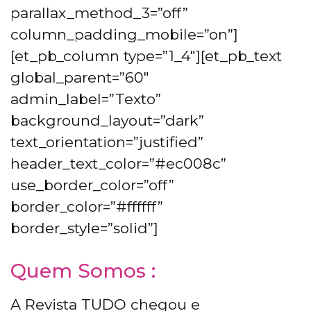
parallax_method_3=”off”
column_padding_mobile=”on”]
[et_pb_column type=”1_4″][et_pb_text
global_parent=”60″
admin_label=”Texto”
background_layout=”dark”
text_orientation=”justified”
header_text_color=”#ec008c”
use_border_color=”off”
border_color=”#ffffff”
border_style=”solid”]
Quem Somos :
A Revista TUDO chegou e