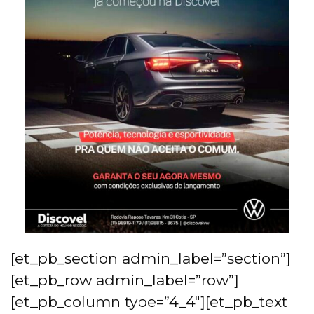
[et_pb_section admin_label=”section”]
[et_pb_row admin_label=”row”]
[et_pb_column type=”4_4″][et_pb_text