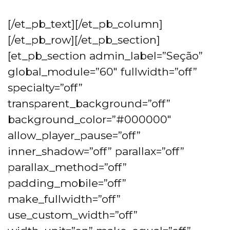
[/et_pb_text][/et_pb_column]
[/et_pb_row][/et_pb_section]
[et_pb_section admin_label=”Seção”
global_module=”60″ fullwidth=”off”
specialty=”off”
transparent_background=”off”
background_color=”#000000″
allow_player_pause=”off”
inner_shadow=”off” parallax=”off”
parallax_method=”off”
padding_mobile=”off”
make_fullwidth=”off”
use_custom_width=”off”