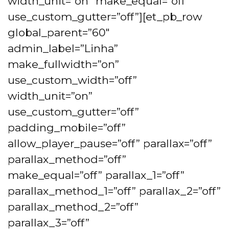
width_unit=”on” make_equal=”off”
use_custom_gutter=”off”][et_pb_row
global_parent=”60″
admin_label=”Linha”
make_fullwidth=”on”
use_custom_width=”off”
width_unit=”on”
use_custom_gutter=”off”
padding_mobile=”off”
allow_player_pause=”off” parallax=”off”
parallax_method=”off”
make_equal=”off” parallax_1=”off”
parallax_method_1=”off” parallax_2=”off”
parallax_method_2=”off”
parallax_3=”off”