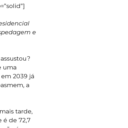
=”solid”]
esidencial
hospedagem e
 assustou?
de uma
 em 2039 já
 pasmem, a
mais tarde,
 é de 72,7