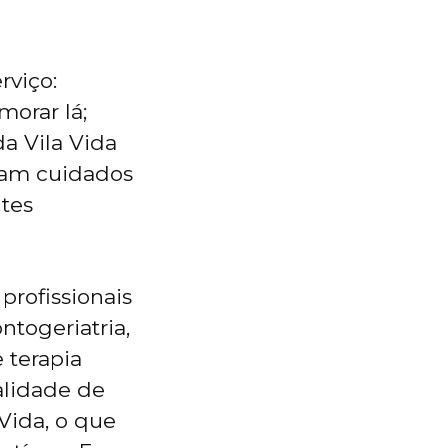
rviço:
morar lá;
da Vila Vida
cam cuidados
ntes
profissionais
ntogeriatria,
e terapia
alidade de
 Vida, o que