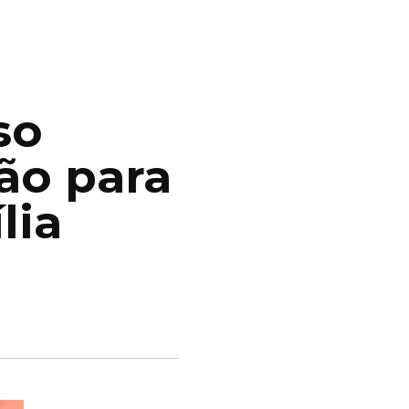
so
ão para
lia