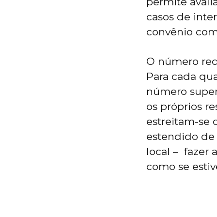
permite aval
casos de inte
convênio com
O número redu
Para cada qua
número super 
os próprios r
estreitam-se o
estendido de 
local – fazer
como se estiv