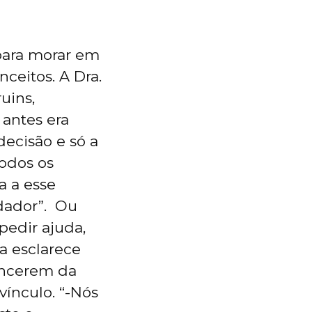
 para morar em
ceitos. A Dra.
uins,
 antes era
decisão e só a
todos os
a a esse
dador”. Ou
edir ajuda,
a esclarece
encerem da
vínculo. “-Nós