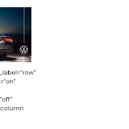
_label=”row”
=”on”
”off”
_column