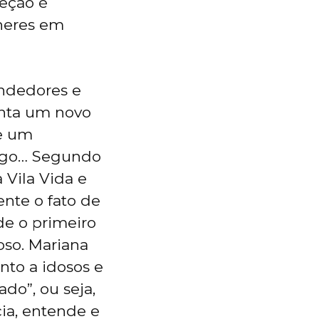
jeção é
lheres em
ndedores e
enta um novo
de um
chego… Segundo
 Vila Vida e
ente o fato de
de o primeiro
oso. Mariana
nto a idosos e
ado”, ou seja,
ia, entende e