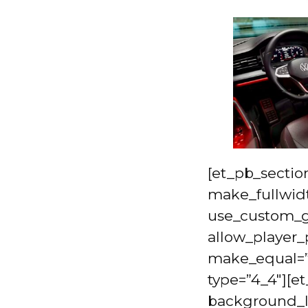
[et_pb_sectio
make_fullwidt
use_custom_gu
allow_player_
make_equal=”
type=”4_4″][e
background_la