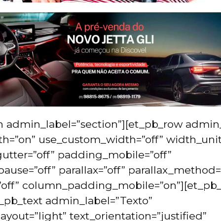
n admin_label=”section”][et_pb_row admin
h=”on” use_custom_width=”off” width_unit
tter=”off” padding_mobile=”off”
pause=”off” parallax=”off” parallax_method=
off” column_padding_mobile=”on”][et_pb
t_pb_text admin_label=”Texto”
yout=”light” text_orientation=”justified”