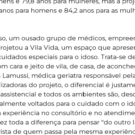
ens e 79,8 anos para mulheres, mas a pro
 anos para homens e 84,2 anos para as mu
so, um ousado grupo de médicos, empree
projetou a Vila Vida, um espaço que apres
uidados especiais para o idoso. Trata-se 
com cara e jeito de vila, de casa, de acon
a Lamussi, médica geriatra responsável pela
izadoras do projeto, o diferencial é justam
assistencial e todos os ambientes são, des
lmente voltados para o cuidado com o id
 experiência no consultório e no atendime
fez toda a diferença para pensar “do outro l
vista de quem passa pela mesma experiênc