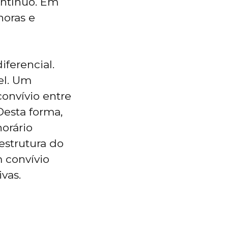
ontínuo. Em
horas e
ferencial.
el. Um
convívio entre
Desta forma,
horário
estrutura do
m convívio
vas.