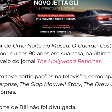
tor de
Uma Noite no Museu
,
O Guarda-Cost
 morreu aos 90 anos em sua casa, na última 
a veio do jornal
The Hollywood Reporter
.
 teve participações na televisão, como a
erprise
,
The Slap Maxwell Story
,
The Drew 
 nomes.
rte de Bill não foi divulgada.