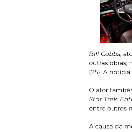
Bill Cobbs
, a
outras obras,
(25). A notíci
O ator também
Star Trek: Ent
entre outros
A causa da mo