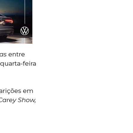
as
entre
quarta-feira
parições em
Carey Show,