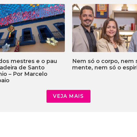
dos mestres e o pau
Nem só o corpo, nem 
adeira de Santo
mente, nem só o espiri
io – Por Marcelo
aio
VEJA MAIS