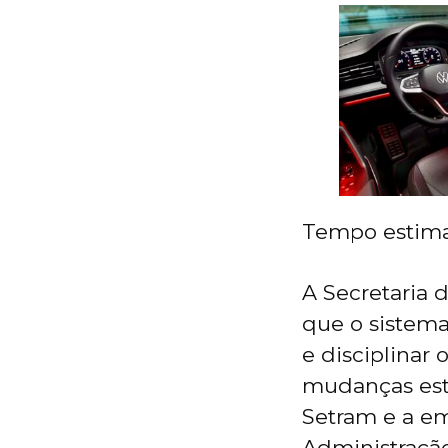
Tempo estima
A Secretaria 
que o sistema
e disciplinar
mudanças estã
Setram e a em
Administraçã