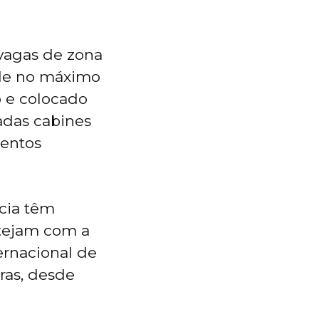
 vagas de zona
 de no máximo
o e colocado
adas cabines
mentos
ncia têm
stejam com a
ernacional de
oras, desde