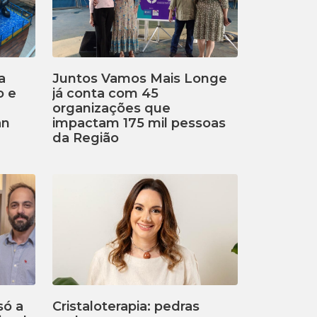
a
Juntos Vamos Mais Longe
o e
já conta com 45
organizações que
an
impactam 175 mil pessoas
da Região
só a
Cristaloterapia: pedras