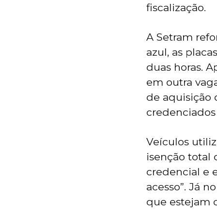
fiscalização.
A Setram refor
azul, as pla
duas horas. A
em outra vag
de aquisição 
credenciados e
Veículos util
isenção tota
credencial e 
acesso”. Já n
que estejam c