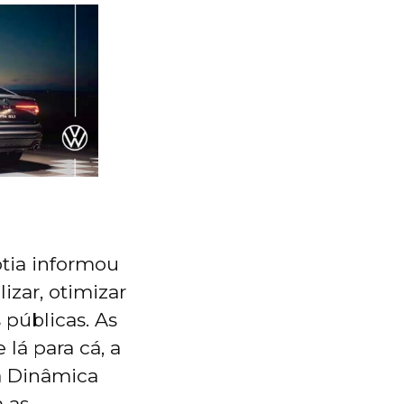
otia informou
izar, otimizar
 públicas. As
lá para cá, a
a Dinâmica
 as