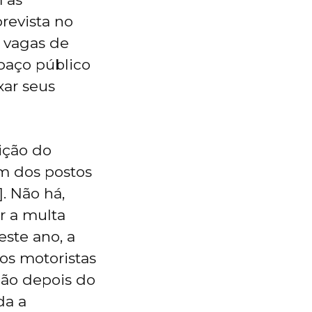
revista no
 vagas de
spaço público
xar seus
ição do
m dos postos
. Não há,
ar a multa
este ano, a
os motoristas
ção depois do
da a