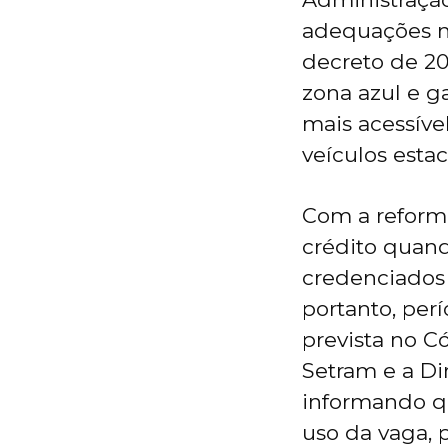
adequações ne
decreto de 20
zona azul e g
mais acessíve
veículos estac
Com a reformu
crédito quand
credenciados 
portanto, perí
prevista no C
Setram e a Di
informando qu
uso da vaga, 