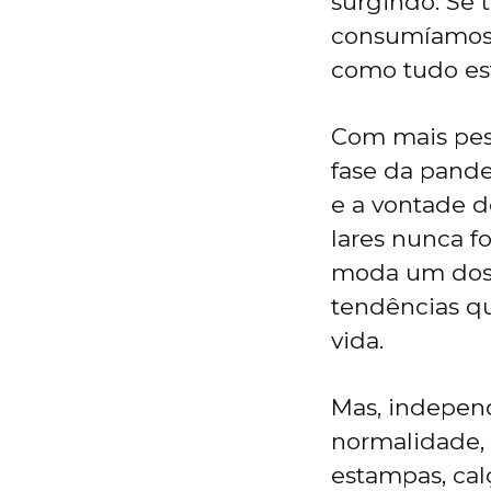
surgindo. Se
consumíamos 
como tudo es
Com mais pess
fase da pande
e a vontade d
lares nunca f
moda um dos p
tendências qu
vida.
Mas, indepen
normalidade, 
estampas, calç