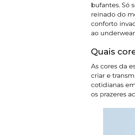
bufantes. Só 
reinado do mo
conforto invad
ao underwear
Quais core
As cores da e
criar e trans
cotidianas em
os prazeres ac