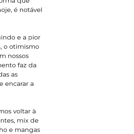
forma que
je, é notável
indo e a pior
, o otimismo
em nossos
ento faz da
das as
e encarar a
os voltar à
ntes, mix de
rilho e mangas