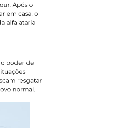
mour
.
Após o
ar em casa, o
a alfaiataria
 o poder de
situações
uscam resgatar
novo normal.