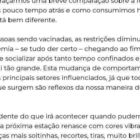
 traçarmos uma breve comparação sobre a 
pouco tempo atrás e como consumimos ho
tá bem diferente.
oas sendo vacinadas, as restrições diminu
mia – se tudo der certo – chegando ao fim
e socializar após tanto tempo confinados 
oi tão grande. Esta mudança de comportam
rincipais setores influenciados, já que to
e surgem são reflexos da nossa maneira d
dente do que irá acontecer quando puderm
a próxima estação renasce com cores vibra
as mais soltinhas, recortes, tiras, muito b