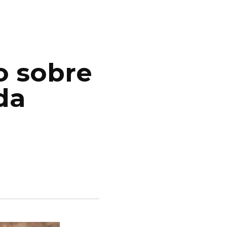
o sobre
da