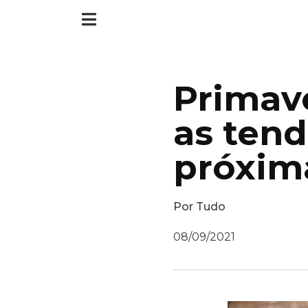
Primave
as ten
próxim
Por
Tudo
08/09/2021