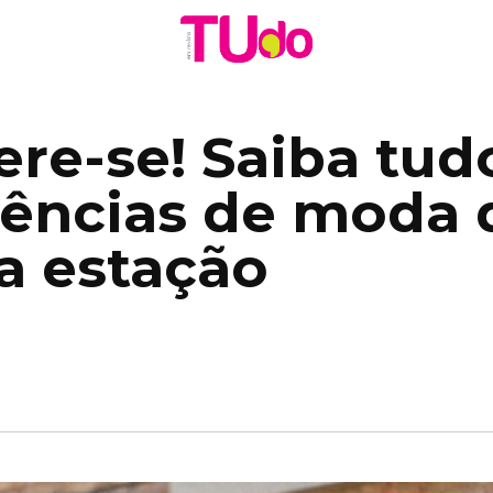
re-se! Saiba tud
dências de moda 
a estação