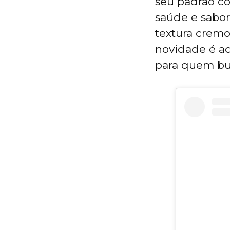
seu padrão co
saúde e sabor
textura cremos
novidade é ad
para quem bus