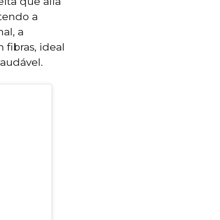
ita que alia
tendo a
al, a
fibras, ideal
saudável.