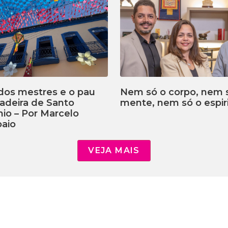
dos mestres e o pau
Nem só o corpo, nem 
adeira de Santo
mente, nem só o espiri
io – Por Marcelo
aio
VEJA MAIS