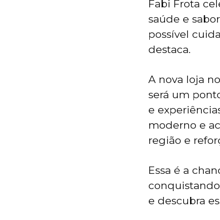
Fabi Frota ce
saúde e sabor
possível cuid
destaca.
A nova loja 
será um pont
e experiênci
moderno e aco
região e refo
Essa é a chan
conquistando 
e descubra es