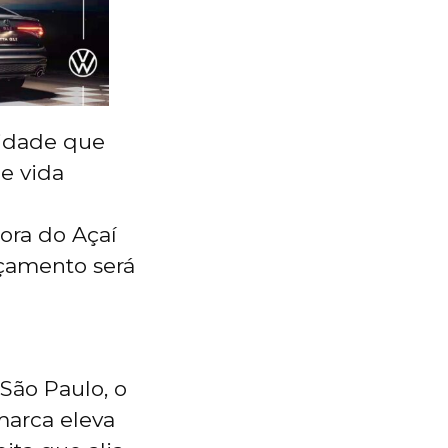
vidade que
e vida
ora do Açaí
nçamento será
São Paulo, o
marca eleva