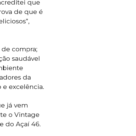
acreditei que
rova de que é
iciosos”,
 de compra;
ção saudável
mbiente
radores da
 e excelência.
ue já vem
ite o Vintage
e do Açaí 46.