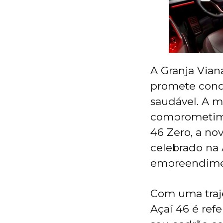
A Granja Vian
promete conqu
saudável. A m
comprometime
46 Zero, a no
celebrado na 
empreendime
Com uma traje
Açaí 46 é ref