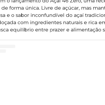
m o lançamento do Açaí 46 Zero, uma rece
 de forma única. Livre de açúcar, mas man
a e o sabor inconfundível do açaí tradicion
oçada com ingredientes naturais e rica em 
ca equilíbrio entre prazer e alimentação 