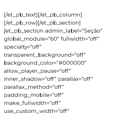
[/et_pb_text][/et_pb_column]
[/et_pb_row][/et_pb_section]
[et_pb_section admin_label=”Seção”
global_module=”60″ fullwidth=”off”
specialty=”off”
transparent_background=”off”
background_color=”#000000″
allow_player_pause=”off”
inner_shadow=”off” parallax=”off”
parallax_method=”off”
padding_mobile=”off”
make_fullwidth=”off”
use_custom_width=”off”