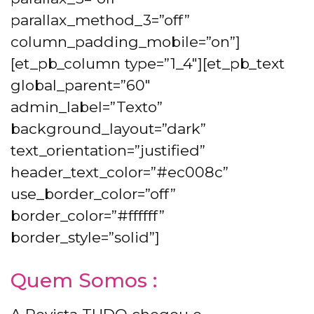
parallax_method_3=”off”
column_padding_mobile=”on”]
[et_pb_column type=”1_4″][et_pb_text
global_parent=”60″
admin_label=”Texto”
background_layout=”dark”
text_orientation=”justified”
header_text_color=”#ec008c”
use_border_color=”off”
border_color=”#ffffff”
border_style=”solid”]
Quem Somos :