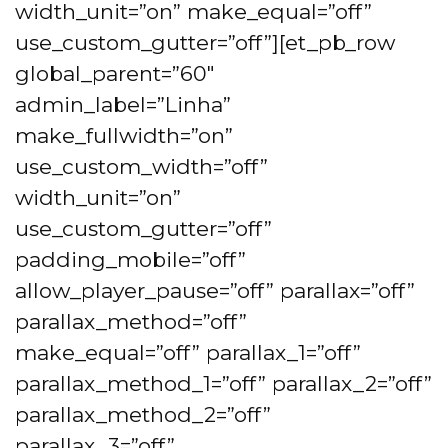
width_unit=”on” make_equal=”off”
use_custom_gutter=”off”][et_pb_row
global_parent=”60″
admin_label=”Linha”
make_fullwidth=”on”
use_custom_width=”off”
width_unit=”on”
use_custom_gutter=”off”
padding_mobile=”off”
allow_player_pause=”off” parallax=”off”
parallax_method=”off”
make_equal=”off” parallax_1=”off”
parallax_method_1=”off” parallax_2=”off”
parallax_method_2=”off”
parallax_3=”off”