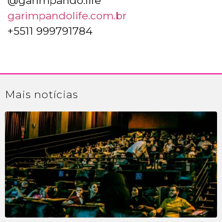
@garimpando.life
garimpandolife.com.br
+5511 999791784
Mais
notícias