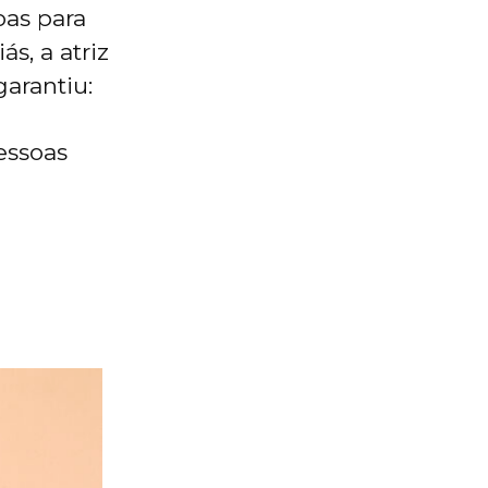
as para
ás, a atriz
arantiu:
essoas