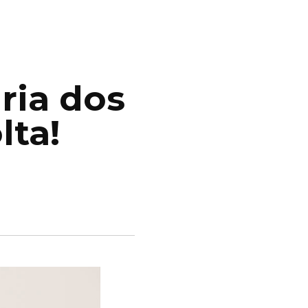
gria dos
lta!