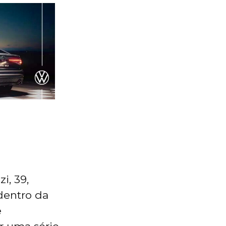
i, 39,
 dentro da
e