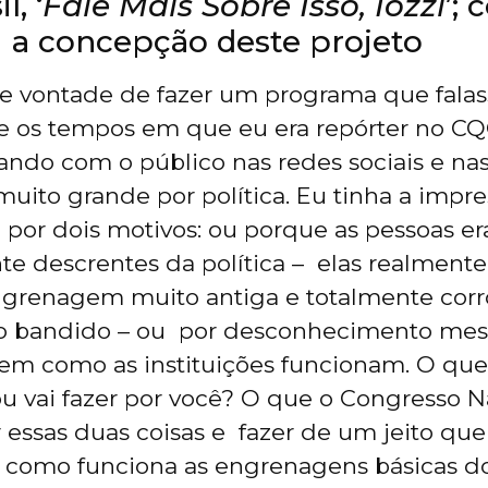
l, ‘
Fale Mais Sobre Isso, Iozzi
’;
 a concepção deste projeto
e vontade de fazer um programa que falas
de os tempos em que eu era repórter no C
sando com o público nas redes sociais e na
muito grande por política. Eu tinha a impr
a por dois motivos: ou porque as pessoas e
 descrentes da política – elas realment
grenagem muito antiga e totalmente cor
udo bandido – ou por desconhecimento mes
em como as instituições funcionam. O que
u vai fazer por você? O que o Congresso N
r essas duas coisas e fazer de um jeito que
como funciona as engrenagens básicas 