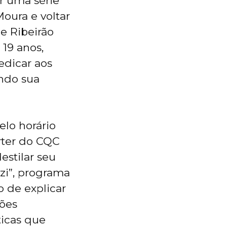
r uma série
oura e voltar
e Ribeirão
 19 anos,
edicar aos
indo sua
lo horário
rter do CQC
estilar seu
zzi”, programa
o de explicar
ções
ticas que