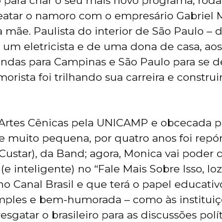
para criar o seu mais novo programa, roda
eatar o namoro com o empresário Gabriel M
 mãe. Paulista do interior de São Paulo – d
e um eletricista e de uma dona de casa, aos
vindas para Campinas e São Paulo para se d
orista foi trilhando sua carreira e constru
rtes Cênicas pela UNICAMP e obcecada pe
de muito pequena, por quatro anos foi repó
Custar), da Band; agora, Monica vai poder d
e inteligente) no “Fale Mais Sobre Isso, Io
no Canal Brasil e que terá o papel educativ
mples e bem-humorada – como às institui
sgatar o brasileiro para as discussões polí