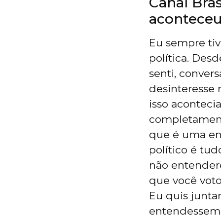
Canal Brasi
aconteceu
Eu sempre tiv
política. Des
senti, conver
desinteresse 
isso aconteci
completamente
que é uma en
político é t
não entender
que você voto
Eu quis junta
entendessem 