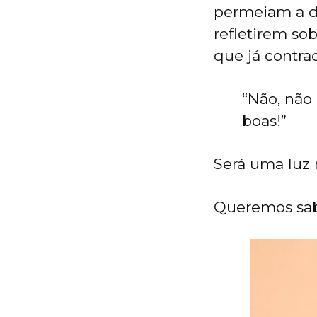
permeiam a d
refletirem sob
que já contra
“Não, não 
boas!”
Será uma luz 
Queremos sabe