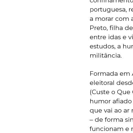
confinamento 
portuguesa, r
a morar com a
Preto, filha d
entre idas e 
estudos, a hum
militância.
Formada em A
eleitoral des
(Custe o Que 
humor afiado (
que vai ao ar 
– de forma si
funcionam e re