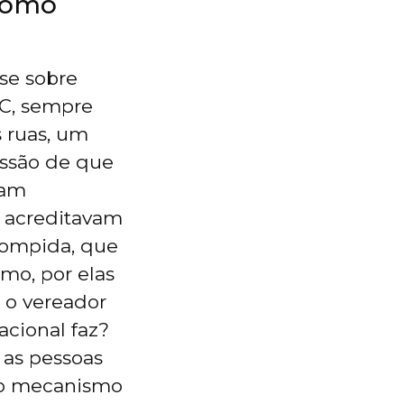
 como
se sobre
QC, sempre
s ruas, um
essão de que
ram
e acreditavam
rompida, que
mo, por elas
 o vereador
acional faz?
 as pessoas
do mecanismo