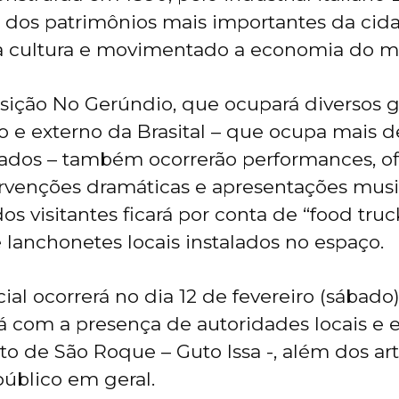
 dos patrimônios mais importantes da cid
a cultura e movimentado a economia do mu
sição No Gerúndio, que ocupará diversos 
o e externo da Brasital – que ocupa mais d
ados – também ocorrerão performances, of
tervenções dramáticas e apresentações music
s visitantes ficará por conta de “food truc
e lanchonetes locais instalados no espaço.
cial ocorrerá no dia 12 de fevereiro (sábado)
rá com a presença de autoridades locais e e
to de São Roque – Guto Issa -, além dos art
público em geral.