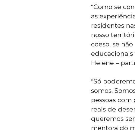
“Como se cons
as experiênci
residentes na
nosso territó
coeso, se não
educacionais t
Helene – part
“Só poderemo
somos. Somos
pessoas com 
reais de dese
queremos ser,
mentora do m