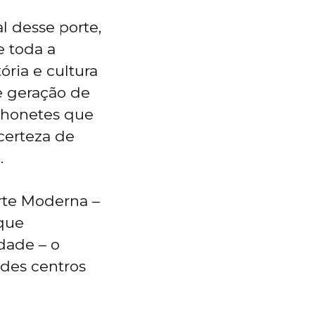
l desse porte,
e toda a
ória e cultura
e geração de
nchonetes que
certeza de
.
rte Moderna –
 que
dade – o
ndes centros