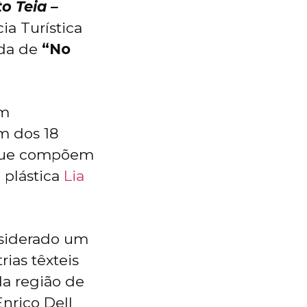
o Teia –
ia Turística
ada de
“No
om
m dos 18
– que compõem
 plástica
Lia
nsiderado um
rias têxteis
da região de
Enrico Dell