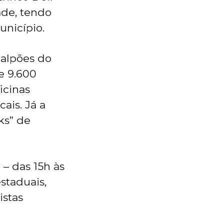
ade, tendo
nicípio.
galpões do
e 9.600
icinas
ais. Já a
ks” de
 – das 15h às
staduais,
istas