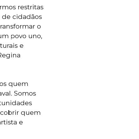
mos restritas
o de cidadãos
ransformar o
 um povo uno,
turais e
 Regina
mos quem
aval. Somos
tunidades
scobrir quem
tista e