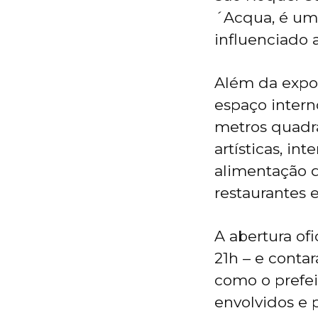
´Acqua, é um
influenciado 
Além da expo
espaço intern
metros quadr
artísticas, in
alimentação do
restaurantes 
A abertura ofi
21h – e conta
como o prefei
envolvidos e 