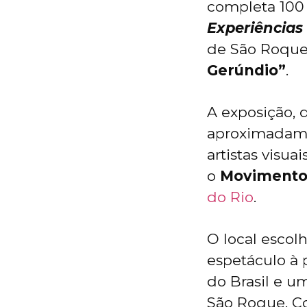
completa 100 
Experiências 
de São Roque 
Gerúndio”
.
A exposição, 
aproximadame
artistas visu
o
Movimento
do Rio
.
O local escol
espetáculo à 
do Brasil e u
São Roque. Co