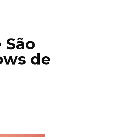
 São
ows de