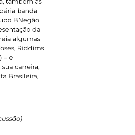
ra, também às
dária banda
grupo BNegão
resentação da
treia algumas
foses, Riddims
 – e
sua carreira,
 Brasileira,
cussão)