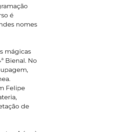
ogramação
rso é
andes nomes
as mágicas
ª Bienal. No
roupagem,
nea.
m Felipe
teria,
retação de