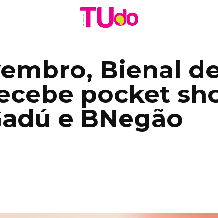
embro, Bienal de
recebe pocket sh
Gadú e BNegão