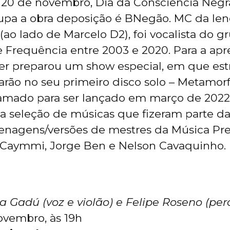
, 20 de novembro, Dia da Consciência Neg
upa a obra deposição é BNegão. MC da len
ao lado de Marcelo D2), foi vocalista do 
e Frequência entre 2003 e 2020. Para a ap
per preparou um show especial, em que es
tarão no seu primeiro disco solo – Metamor
ramado para ser lançado em março de 2022)
 seleção de músicas que fizeram parte da 
agens/versões de mestres da Música Preta
 Caymmi, Jorge Ben e Nelson Cavaquinho.
 Gadú (voz e violão) e Felipe Roseno (per
ovembro, às 19h