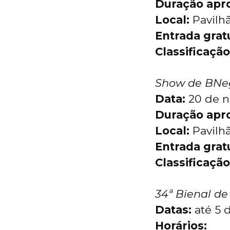
Duração apr
Local:
Pavilhã
Entrada grat
Classificação
Show de BNe
Data:
20 de n
Duração apr
Local:
Pavilh
Entrada grat
Classificação
34ª Bienal de
Datas:
até 5 
Horários: