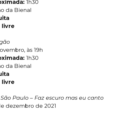
oximada:
1h30
o da Bienal
uita
 livre
gão
ovembro, às 19h
oximada:
1h30
ão da Bienal
uita
 livre
 São Paulo – Faz escuro mas eu canto
de dezembro de 2021