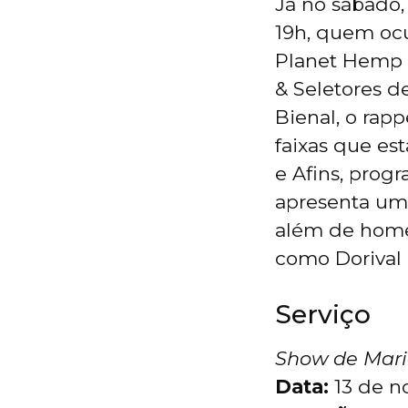
Já no sábado
19h, quem oc
Planet Hemp (
& Seletores d
Bienal, o rap
faixas que es
e Afins, prog
apresenta uma
além de homen
como Dorival
Serviço
Show de Maria
Data:
13 de n