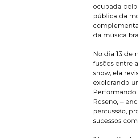
ocupada pelos
pública da m
complementad
da música bra
No dia 13 de 
fusões entre 
show, ela rev
explorando u
Performando c
Roseno, – enca
percussão, pr
sucessos com