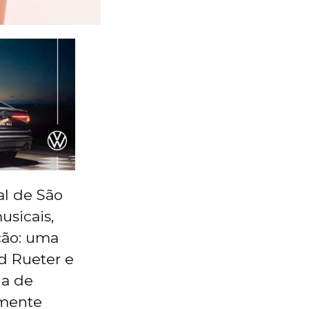
l de São
usicais,
ção: uma
id Rueter e
da de
emente