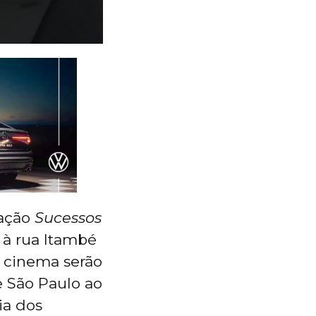
tação
Sucessos
 à rua Itambé
o cinema serão
 São Paulo ao
ia dos