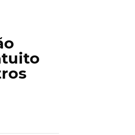
ão
tuito
tros