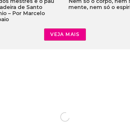
dos mestres e o pau
Nem só o corpo, nem 
adeira de Santo
mente, nem só o espiri
io – Por Marcelo
aio
VEJA MAIS