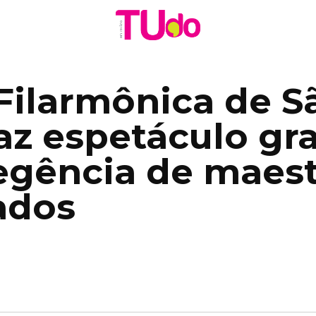
Filarmônica de S
az espetáculo gra
regência de maes
ados