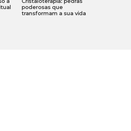
só a
Cristaloterapia: pedras
tual
poderosas que
transformam a sua vida