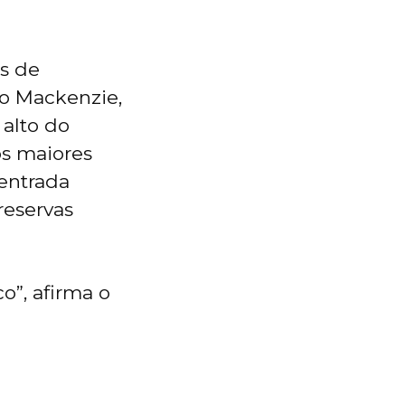
s de
do Mackenzie,
alto do
os maiores
 entrada
reservas
o”, afirma o