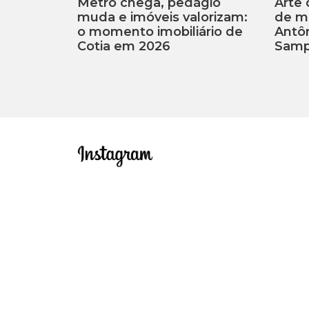
Metrô chega, pedágio
Arte 
muda e imóveis valorizam:
de m
o momento imobiliário de
Antôn
Cotia em 2026
Samp