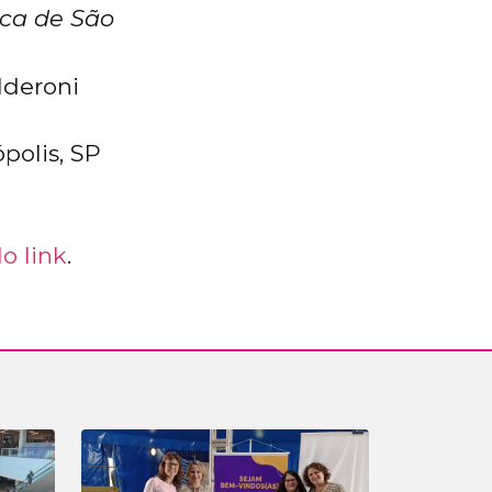
ca de São
lderoni
polis, SP
do link
.