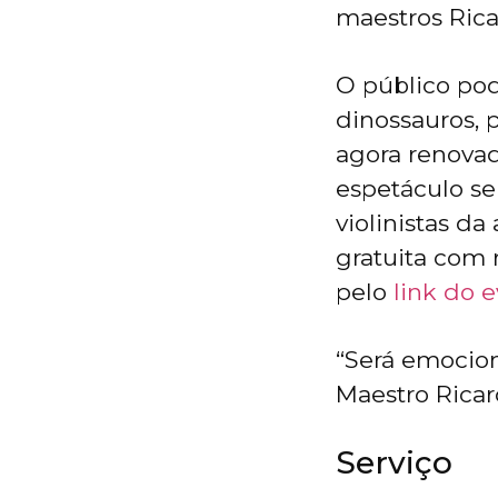
maestros Rica
O público pod
dinossauros, 
agora renovad
espetáculo se
violinistas da
gratuita com r
pelo
link do 
“Será emocion
Maestro Ricar
Serviço