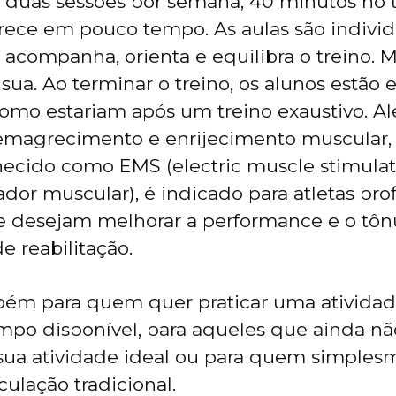
 duas sessões por semana, 40 minutos no to
rece em pouco tempo. As aulas são indivi
te acompanha, orienta e equilibra o treino.
ua. Ao terminar o treino, os alunos estão e
mo estariam após um treino exaustivo. Al
 emagrecimento e enrijecimento muscular, 
cido como EMS (electric muscle stimulato
dor muscular), é indicado para atletas prof
 desejam melhorar a performance e o tôn
e reabilitação.
ém para quem quer praticar uma atividade
po disponível, para aqueles que ainda nã
sua atividade ideal ou para quem simples
ulação tradicional.