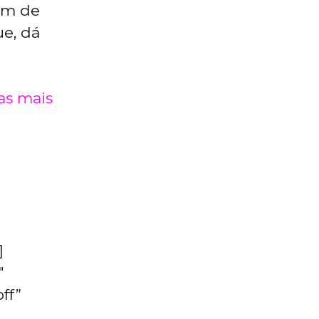
tom de
ue, dá
as mais
]
″
ff”