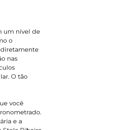
 um nível de
mo o
m diretamente
ão nas
culos
ar. O tão
que você
cronometrado.
ária e a