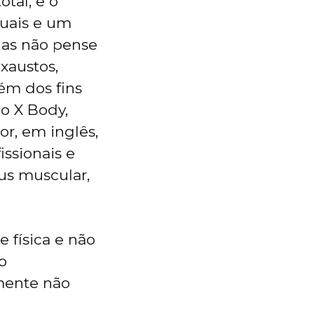
tal, e o
duais e um
 Mas não pense
xaustos,
ém dos fins
o X Body,
r, em inglês,
issionais e
us muscular,
 física e não
o
mente não