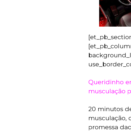
[et_pb_sectio
[et_pb_column
background_la
use_border_col
Queridinho en
musculação p
20 minutos d
musculação, c
promessa daq