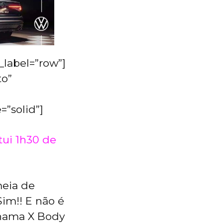
label=”row”]
to”
=”solid”]
tui 1h30 de
meia de
Sim!! E não é
chama X Body