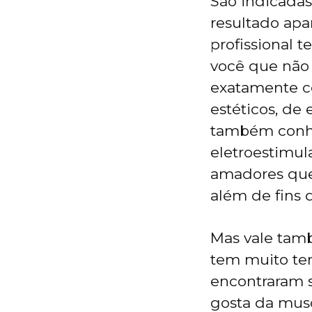
São indicadas
resultado apa
profissional 
você que não s
exatamente co
estéticos, de
também conhe
eletroestimula
amadores que
além de fins d
Mas vale tamb
tem muito tem
encontraram 
gosta da musc