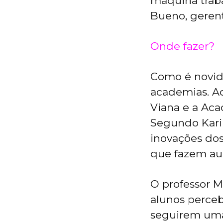
máquina trabal
Bueno, gerent
Onde fazer?
Como é novida
academias. Aq
Viana e a Aca
Segundo Karin
inovações dos
que fazem aul
O professor M
alunos perceb
seguirem uma 