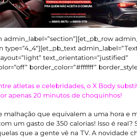
n admin_label=”section”][et_pb_row admin_
 type=”4_4″][et_pb_text admin_label=”Tex
yout=”light” text_orientation=”justified”
or=”off” border_color=”#ffffff” border_style
tre atletas e celebridades, o X Body substi
or apenas 20 minutos de choquinhos!
e malhação que equivalem a uma hora e 
om um gasto de 350 calorias! Isso é real? 
uelas que a gente vê na TV. A novidade 