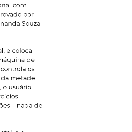
ional com
provado por
ernanda Souza
, e coloca
 máquina de
controla os
s da metade
 o usuário
cícios
ões – nada de