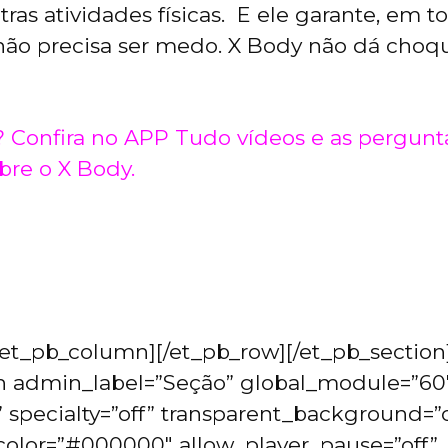
tras atividades físicas. E ele garante, em 
“não precisa ser medo. X Body não dá choq
? Confira no APP Tudo vídeos e as pergunt
bre o X Body.
[/et_pb_column][/et_pb_row][/et_pb_section
on admin_label=”Seção” global_module=”60
” specialty=”off” transparent_background=”o
olor=”#000000″ allow_player_pause=”off”