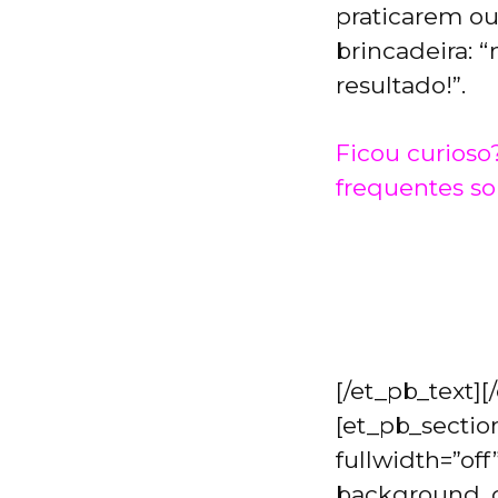
praticarem ou
brincadeira: 
resultado!”.
Ficou curioso
frequentes so
[/et_pb_text]
[et_pb_secti
fullwidth=”off
background_c