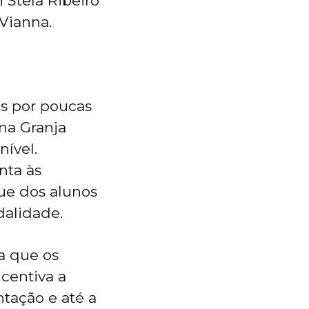
 Stela Ribeiro
Vianna.
as por poucas
 na Granja
nível.
nta às
que dos alunos
dalidade.
ta que os
centiva a
tação e até a