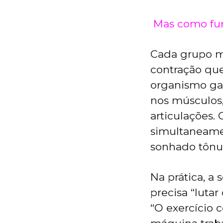
Mas como fun
Cada grupo m
contração que
organismo gas
nos músculos
articulações.
simultaneamen
sonhado tônu
Na prática, a
precisa “luta
“O exercício c