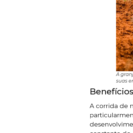
A gran
suas e
Benefícios
A corrida de 
particularmen
desenvolvimen