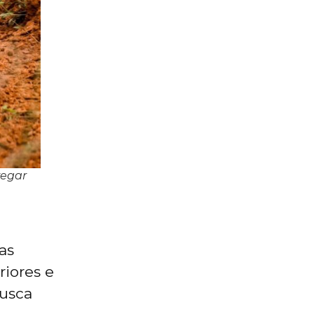
regar
as
riores e
busca