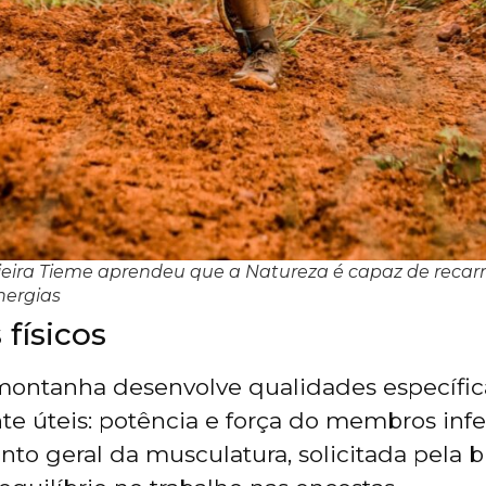
jeira Tieme aprendeu que a Natureza é capaz de recar
nergias
 físicos
montanha desenvolve qualidades específic
te úteis: potência e força do membros infe
to geral da musculatura, solicitada pela 