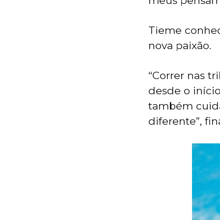
meus pensamen
Tieme conhece
nova paixão.
“Correr nas t
desde o iníci
também cuida
diferente”, fin