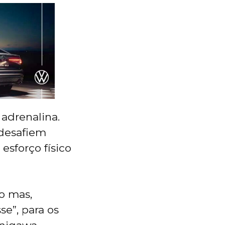
 adrenalina.
desafiem
sforço físico
o mas,
e”, para os