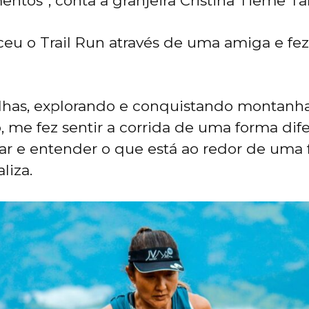
tos”, conta a granjeira Cristina Tieme T
u o Trail Run através de uma amiga e fe
rilhas, explorando e conquistando montanha
o, me fez sentir a corrida de uma forma dif
r e entender o que está ao redor de uma
aliza.