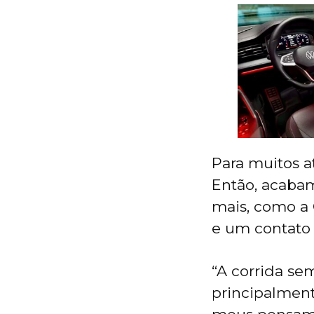
Para muitos at
Então, acaba
mais, como a 
e um contato 
“A corrida se
principalment