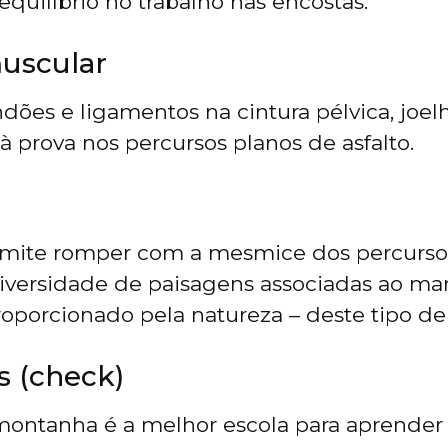
equilíbrio no trabalho nas encostas.
uscular
ndões e ligamentos na cintura pélvica, joel
à prova nos percursos planos de asfalto.
rmite romper com a mesmice dos percurso
versidade de paisagens associadas ao mar
oporcionado pela natureza – deste tipo d
s (check)
montanha é a melhor escola para aprender