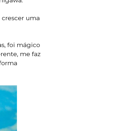
anigawa.
z crescer uma
s, foi mágico
erente, me faz
 forma