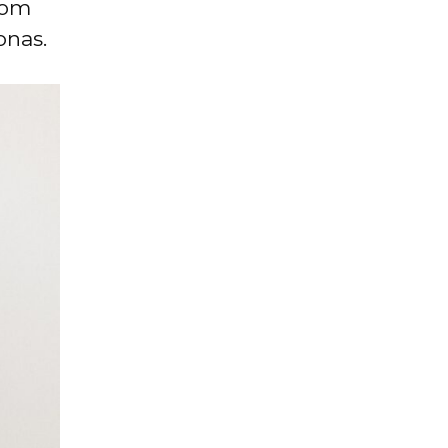
com
onas.