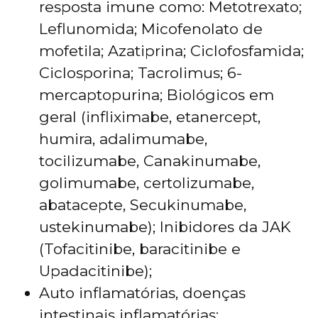
resposta imune como: Metotrexato;
Leflunomida; Micofenolato de
mofetila; Azatiprina; Ciclofosfamida;
Ciclosporina; Tacrolimus; 6-
mercaptopurina; Biológicos em
geral (infliximabe, etanercept,
humira, adalimumabe,
tocilizumabe, Canakinumabe,
golimumabe, certolizumabe,
abatacepte, Secukinumabe,
ustekinumabe); Inibidores da JAK
(Tofacitinibe, baracitinibe e
Upadacitinibe);
Auto inflamatórias, doenças
intestinais inflamatórias;