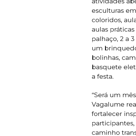
atividades abe
esculturas em
coloridos, au
aulas práticas
palhaço, 2 a 
um brinquedo d
bolinhas, cama
basquete elet
a festa.
“Será um mês
Vagalume real
fortalecer ins
participantes
caminho trans