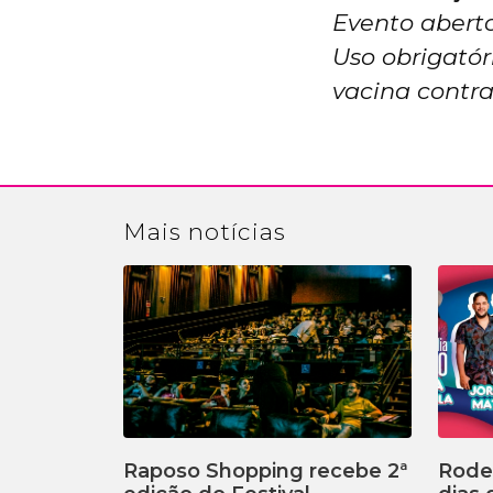
Evento aberto
Uso obrigató
vacina contr
Mais
notícias
Raposo Shopping recebe 2ª
Rodei