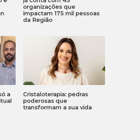
o e
já conta com 45
organizações que
an
impactam 175 mil pessoas
da Região
só a
Cristaloterapia: pedras
tual
poderosas que
transformam a sua vida