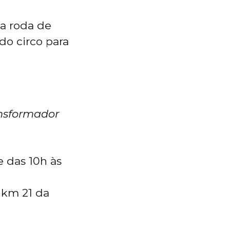
a roda de
do circo para
ansformador
e das 10h às
o km 21 da