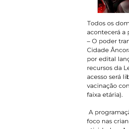
Todos os domin
acontecerá a 
– O poder tra
Cidade Âncora.
por edital la
recursos da Le
acesso será 
vacinação con
faixa etária).
A programação
foco nas cria