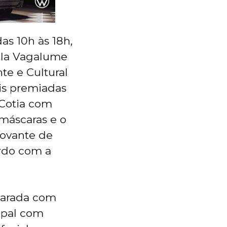
as 10h às 18h,
ola Vagalume
te e Cultural
ais premiadas
 Cotia com
 máscaras e o
rovante de
ordo com a
eparada com
ipal com