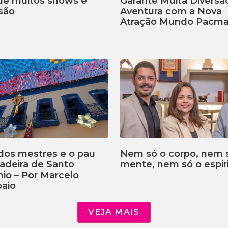
 de muitos shows e
Garante Muita Diversã
são
Aventura com a Nova
Atração Mundo Pacm
dos mestres e o pau
Nem só o corpo, nem 
adeira de Santo
mente, nem só o espiri
io – Por Marcelo
aio
VEJA MAIS