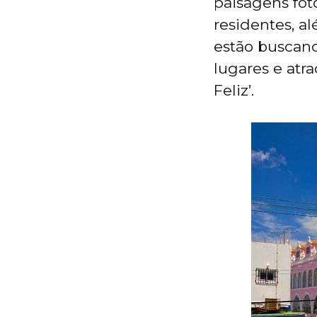
paisagens fot
residentes, al
estão buscand
lugares e atr
Feliz’.