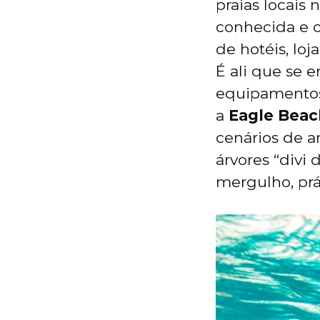
praias locais 
conhecida e o 
de hotéis, loj
É ali que se 
equipamentos 
a
Eagle Beac
cenários de a
árvores “divi 
mergulho, prát