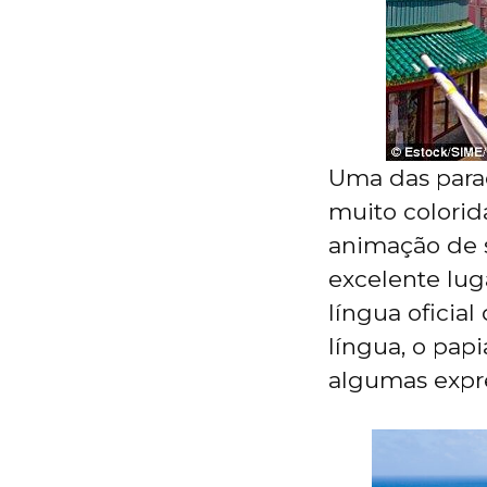
Uma das parad
muito colorid
animação de s
excelente lug
língua oficial
língua, o pap
algumas expr