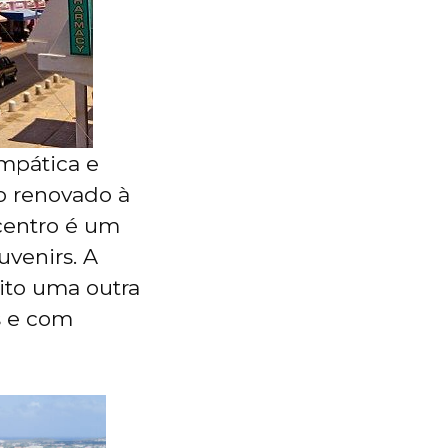
impática e
co renovado à
 centro é um
venirs. A
uito uma outra
s e com