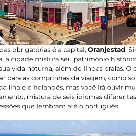
as obrigatórias é a capital,
Oranjestad
. S
a, a cidade mistura seu patrimônio históri
ua vida noturna, além de lindas praias. O
ar para as comprinhas da viagem, como sou
 da ilha é o holandês, mas você irá ouvir m
iamento, mistura de seis idiomas diferente
essões que lembram até o português.