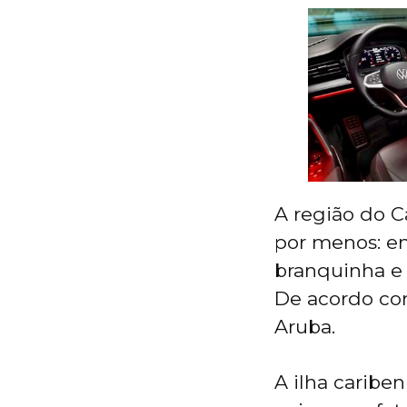
A região do Ca
por menos: em
branquinha e 
De acordo co
Aruba.
A ilha cariben