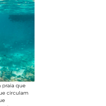
 praia que
que circulam
ue