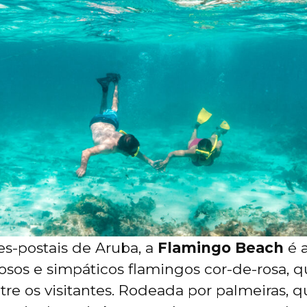
s-postais de Aruba, a
Flamingo Beach
é a
osos e simpáticos flamingos cor-de-rosa, 
tre os visitantes. Rodeada por palmeiras, q