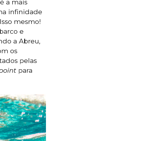
é a mais
ma infinidade
. Isso mesmo!
barco e
ndo a Abreu,
com os
tados pelas
point
para