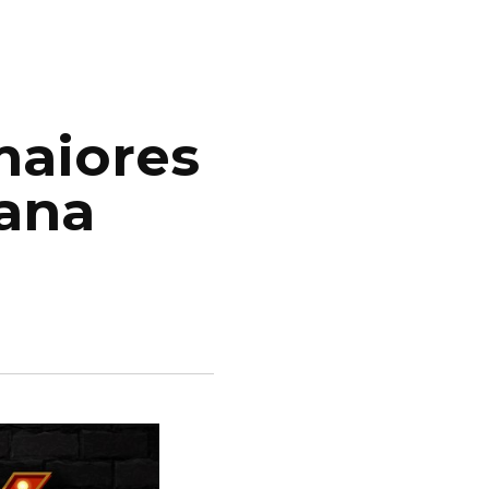
maiores
ana