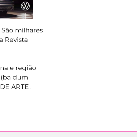
 São milhares
a Revista
na e região
O (ba dum
A DE ARTE!