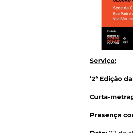
Serviço:
‘2ª Edição d
Curta-metra
Presença co