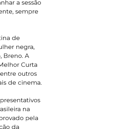
nhar a sessão
mente, sempre
tina de
ulher negra,
, Breno. A
 Melhor Curta
 entre outros
ais de cinema.
presentativos
asileira na
aprovado pela
ução da