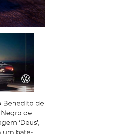
ão Benedito de
a Negro de
agem ‘Deus’,
ra um bate-