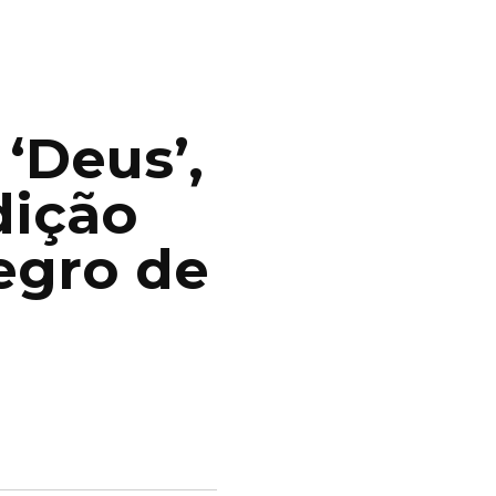
 ‘Deus’,
dição
egro de