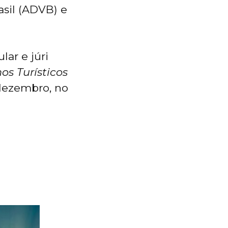
sil (ADVB) e
ar e júri
os Turísticos
dezembro, no