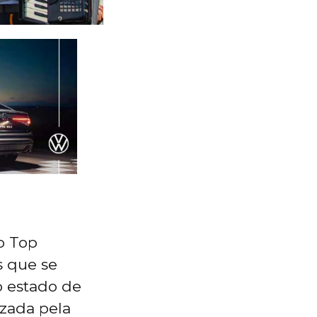
o Top
s que se
o estado de
izada pela