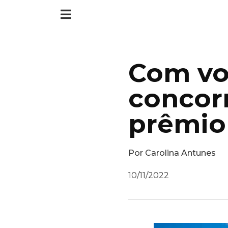
Com vot
concorr
prêmio 
Por
Carolina Antunes
10/11/2022