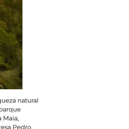
queza natural
 parque
 Maia,
resa Pedro