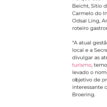
Beicht, Sítio
Carmelo do I
Odsal Ling, A
roteiro gastr
“A atual gest
local e a Sec
divulgar as a
turismo
, tem
levado o nome
objetivo de p
interessante c
Broering.