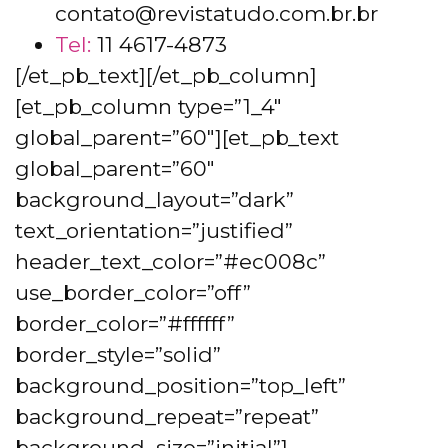
contato@revistatudo.com.br.br
Tel:
11 4617-4873
[/et_pb_text][/et_pb_column]
[et_pb_column type=”1_4″
global_parent=”60″][et_pb_text
global_parent=”60″
background_layout=”dark”
text_orientation=”justified”
header_text_color=”#ec008c”
use_border_color=”off”
border_color=”#ffffff”
border_style=”solid”
background_position=”top_left”
background_repeat=”repeat”
background_size=”initial”]