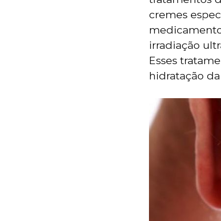
cremes especí
medicamentos 
irradiação ult
Esses tratame
hidratação d