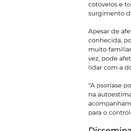
cotovelos e t
surgimento da
Apesar de afe
conhecida, p
muito familia
vez, pode afe
lidar com a d
“A psoríase p
na autoestima
acompanhamen
para o control
Dissemin