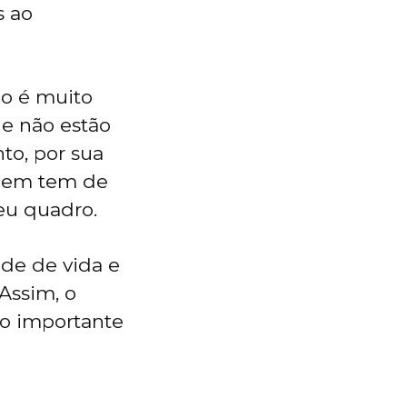
s ao
ão é muito
e não estão
to, por sua
quem tem de
eu quadro.
ade de vida e
Assim, o
o importante