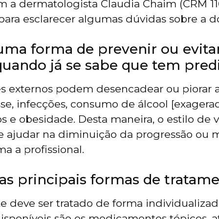
m a dermatologista Claudia Chaim (CRM 11
 para esclarecer algumas dúvidas sobre a d
uma forma de prevenir ou evita
 quando já se sabe que tem pred
es externos podem desencadear ou piorar a
se, infecções, consumo de álcool [exagerad
e obesidade. Desta maneira, o estilo de 
e ajudar na diminuição da progressão ou 
ma a profissional.
 as principais formas de tratam
e deve ser tratado de forma individualizad
isponíveis são os medicamentos tópicos, a