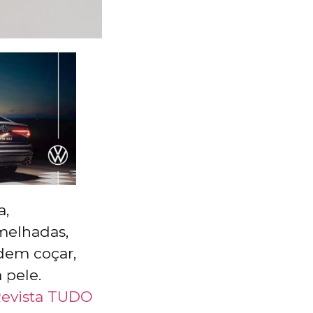
a,
melhadas,
dem coçar,
 pele.
evista TUDO