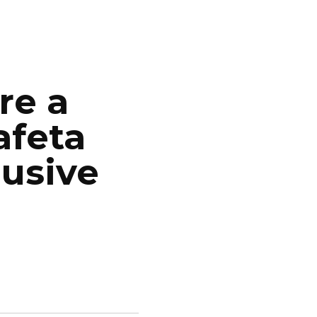
re a
afeta
lusive