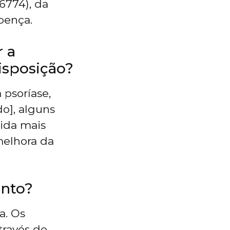
6774), da
oença.
r a
isposição?
 psoríase,
o], alguns
vida mais
melhora da
ento?
a. Os
través de