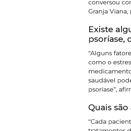
conversou co
Granja Viana,
Existe alg
psoríase,
“Alguns fator
como o estres
medicamentos 
saudável pod
psoríase”, afir
Quais são
“Cada pacient
tratamentos d