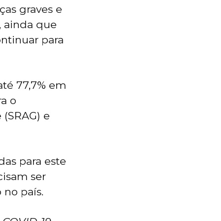
ças graves e
e, ainda que
ntinuar para
até 77,7% em
a o
 (SRAG) e
das para este
cisam ser
 no país.