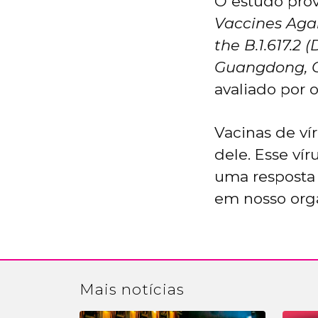
O estudo pro
Vaccines Aga
the B.1.617.2
Guangdong, 
avaliado por o
Vacinas de ví
dele. Esse vír
uma resposta
em nosso org
Mais
notícias