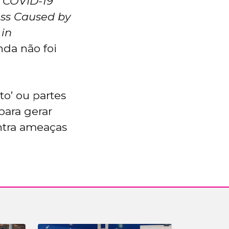
d COVID-19
ess Caused by
 in
nda não foi
to’ ou partes
para gerar
ntra ameaças