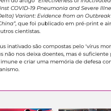
vém do artigo
“Effectiveness of Inactivate
inst COVID-19 Pneumonia and Severe Illn
 (Delta) Variant: Evidence from an Outbreak
China”
, que foi publicado em pré-print e ai
utros cientistas.
rus inativado são compostas pelo ‘vírus mor
us não nos deixa doentes, mas é suficiente 
 imune e criar uma memória de defesa co
anismo.