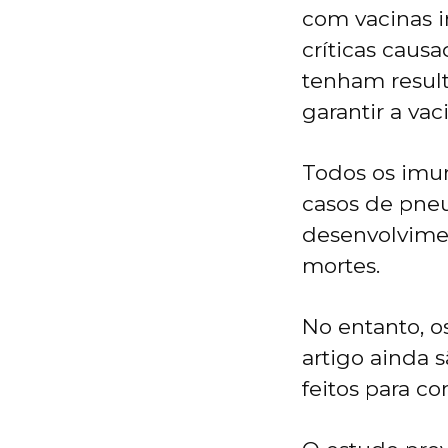
com vacinas i
críticas causa
tenham result
garantir a va
Todos os imun
casos de pneu
desenvolvime
mortes.
No entanto, o
artigo ainda 
feitos para co