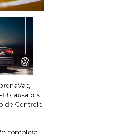
CoronaVac,
-19 causados
o de Controle
ção completa