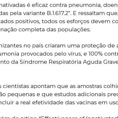
nativadas é eficaz contra pneumonia, doen
das pela variante B.1.617.2”. E ressaltam qu
ados positivos, todos os esforços devem co
cinação completa das populações.
izantes no país criaram uma proteção de 
monia provocados pelo vírus, e 100% contr
nto da Síndrome Respiratória Aguda Grave
s cientistas apontam que as amostras colhi
são pequenas e que estudos adicionais pre
ncluir a real efetividade das vacinas em uso