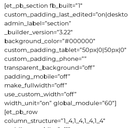
[et_pb_section fb_built=”1″
custom_padding_last_edited=”on|deskto
admin_label=”section”
_builder_version=”3.22″
background_color=”#000000″
custom_padding_tablet=”50px|0|50px|0″
custom_padding_phone=””
transparent_background=”off”
padding_mobile=”off”
make_fullwidth=”off”
use_custom_width=”off”
width_unit=”on” global_module=”60″]
[et_pb_row
column_structure=”1_4,1_4,1_4,1_4″