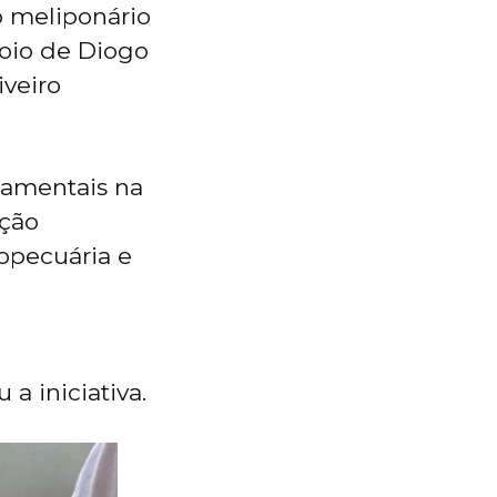
o meliponário
poio de Diogo
iveiro
damentais na
ação
opecuária e
a iniciativa.