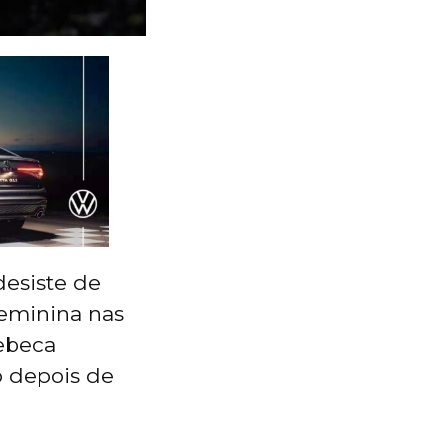
desiste de
 feminina nas
Rebeca
o depois de