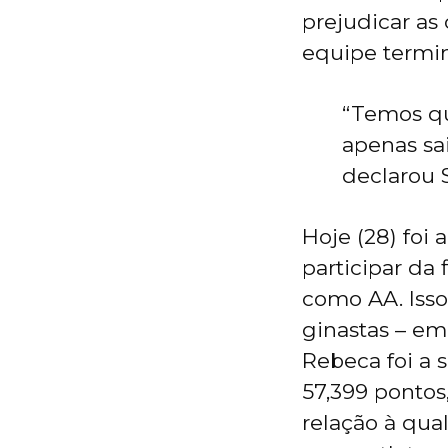
prejudicar as
equipe termin
“Temos qu
apenas sa
declarou 
Hoje (28) foi
participar da
como AA. Isso
ginastas – em
Rebeca foi a
57,399 ponto
relação à qua