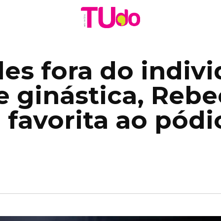
es fora do indivi
e ginástica, Reb
 favorita ao pódi