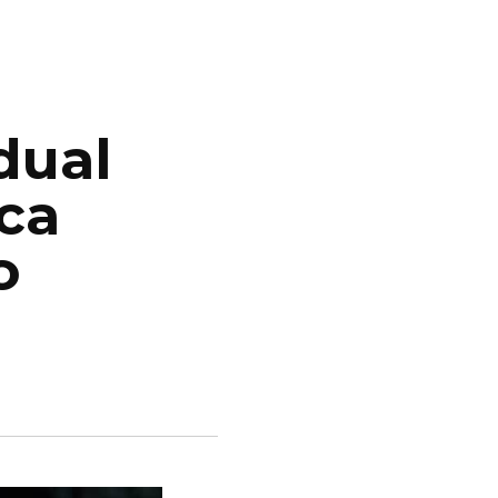
dual
eca
o