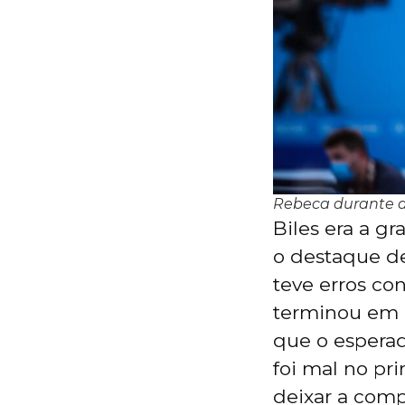
Rebeca durante as
Biles era a g
o destaque de
teve erros co
terminou em 
que o esperad
foi mal no pr
deixar a comp