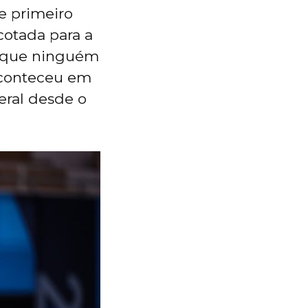
e primeiro
cotada para a
já que ninguém
 aconteceu em
eral desde o