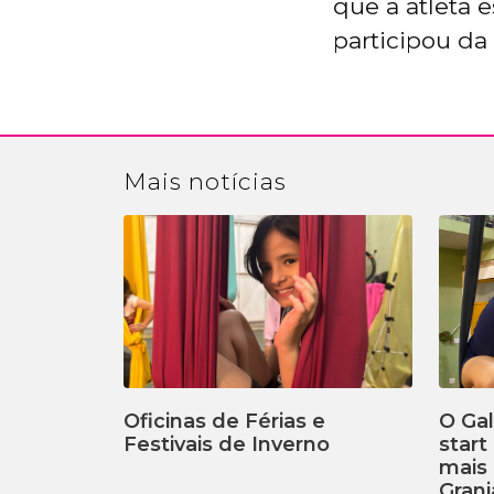
que a atleta 
participou da 
Mais
notícias
Oficinas de Férias e
O Ga
Festivais de Inverno
start
mais 
Granj