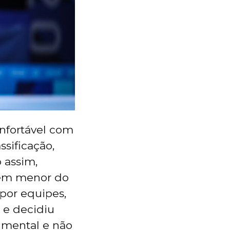
onfortável com
sificação,
 assim,
gem menor do
por equipes,
, e decidiu
e mental e não