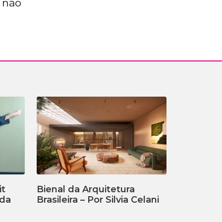
l não
it
Bienal da Arquitetura
ada
Brasileira – Por Silvia Celani