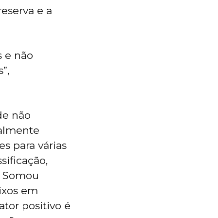
reserva e a
s e não
”,
de não
ialmente
s para várias
sificação,
e. Somou
ixos em
tor positivo é