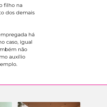
 filho na
to dos demais
sempregada há
o caso, igual
 também não
omo auxílio
xemplo.