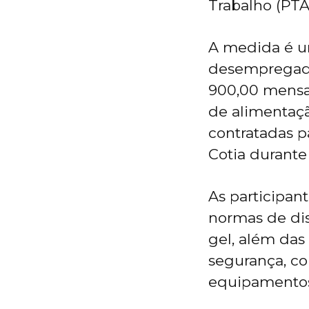
Trabalho (PTA
A medida é u
desempregado
900,00 mensa
de alimentaç
contratadas p
Cotia durant
As participa
normas de dis
gel, além das
segurança, co
equipamentos 