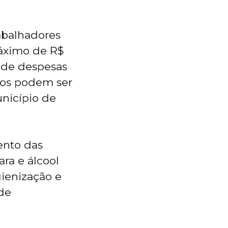
abalhadores
áximo de R$
 de despesas
nos podem ser
unicípio de
ento das
ra e álcool
gienização e
de