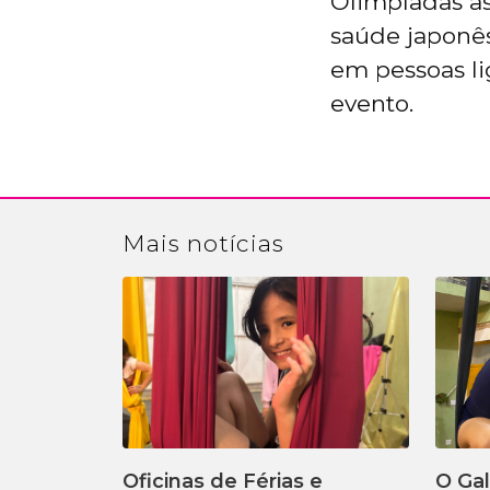
Olimpíadas a
saúde japonês
em pessoas li
evento.
Mais
notícias
Oficinas de Férias e
O Ga