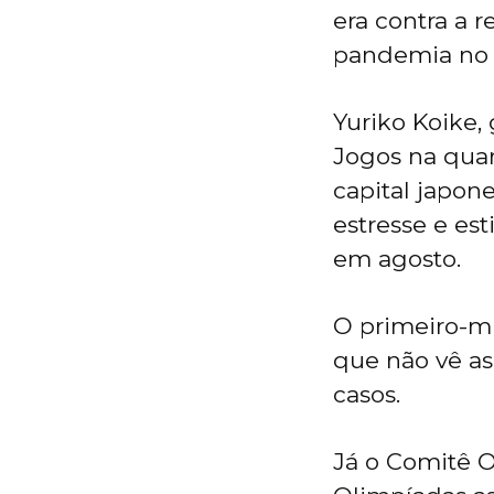
era contra a 
pandemia no 
Yuriko Koike,
Jogos na quar
capital japon
estresse e es
em agosto.
O primeiro-mi
que não vê a
casos.
Já o Comitê O