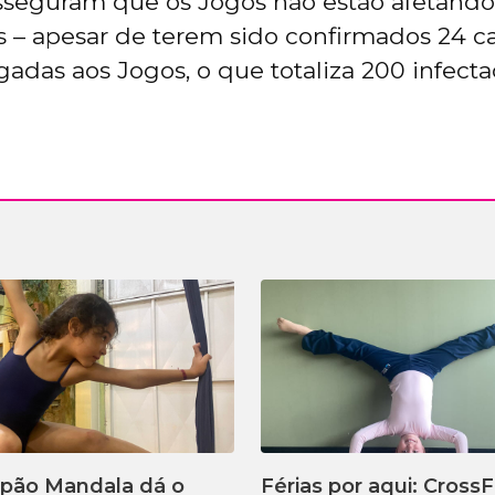
sseguram que os Jogos não estão afetando
 – apesar de terem sido confirmados 24 ca
gadas aos Jogos, o que totaliza 200 infect
lpão Mandala dá o
Férias por aqui: CrossF