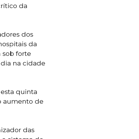
ítico da
adores dos
hospitais da
 sob forte
 dia na cidade
nesta quinta
 o aumento de
nizador das