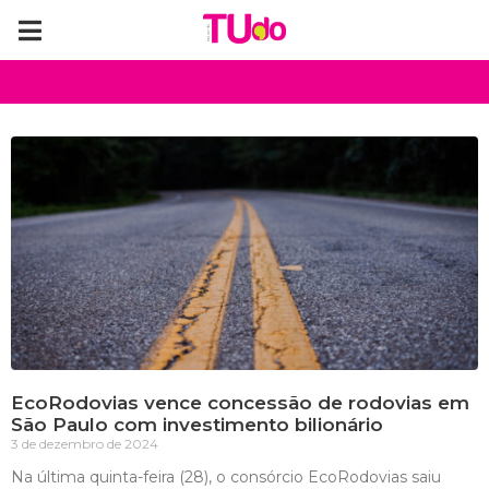
EcoRodovias vence concessão de rodovias em
São Paulo com investimento bilionário
3 de dezembro de 2024
Na última quinta-feira (28), o consórcio EcoRodovias saiu