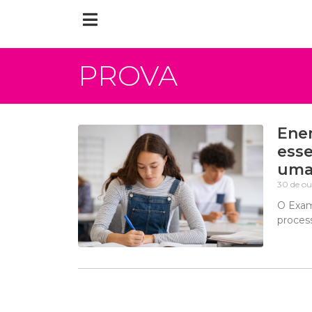
PROVA
Enem
esse
uma
30 de o
O Exam
proces