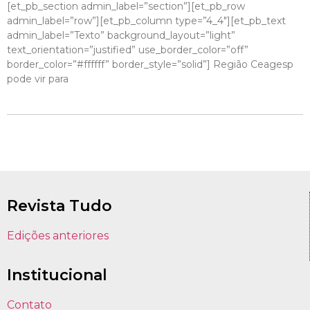
[et_pb_section admin_label=”section”][et_pb_row
admin_label=”row”][et_pb_column type=”4_4″][et_pb_text
admin_label=”Texto” background_layout=”light”
text_orientation=”justified” use_border_color=”off”
border_color=”#ffffff” border_style=”solid”] Região Ceagesp
pode vir para
Revista Tudo
Edições anteriores
Institucional
Contato