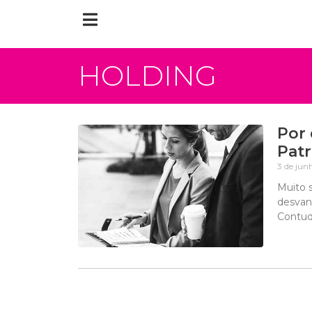
HOLDING
Por 
Patr
3 de jun
Muito 
desvan
Contud