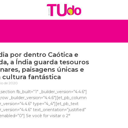
dia por dentro Caótica e
da, a Índia guarda tesouros
nares, paisagens únicas e
cultura fantástica
io de 2020
section fb_built=”1″ _builder_version=”4.4.6″]
_row _builder_version=”4.4.6″][et_pb_column
r_version=”4.4.6″ type=”4_4″][et_pb_text
r_version=”4.4.6″ text_orientation=”justified”
nabled=”0″] Se você for visitar o 2°