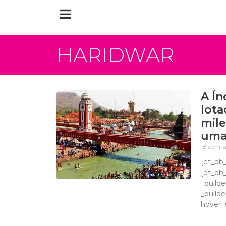
HARIDWAR
A Ín
lota
mile
uma 
18 de ma
[et_pb_
[et_pb
_builde
_builde
hover_e