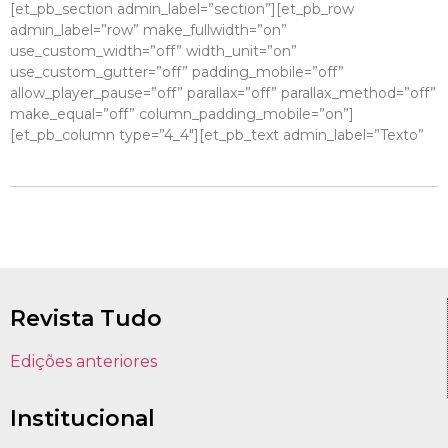
[et_pb_section admin_label=”section”][et_pb_row
admin_label=”row” make_fullwidth=”on”
use_custom_width=”off” width_unit=”on”
use_custom_gutter=”off” padding_mobile=”off”
allow_player_pause=”off” parallax=”off” parallax_method=”off”
make_equal=”off” column_padding_mobile=”on”]
[et_pb_column type=”4_4″][et_pb_text admin_label=”Texto”
Revista Tudo
Edições anteriores
Institucional